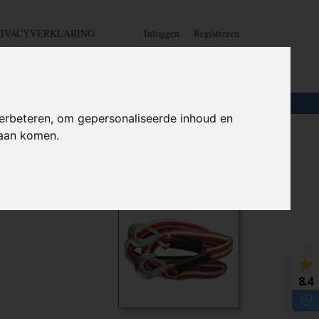
RIVACYVERKLARING
Inloggen
Registreren
UW WINKELWAGEN
Geen producten
(0)
LOTEN
+
HOME
erbeteren, om gepersonaliseerde inhoud en
daan komen.
00 kilo -
Ook interessant
8.4