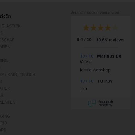
Verander cookie voorkeuren
rieën
 ELASTIEK
EN
/
8.4
10
10.6K reviews
DSCHAP
AREN
10
/
10
Marinus De
DING
Vries
N
Ideale webshop
AP / KABELBINDER
10
/
10
TOIPBV
M
TIEK
+++
ER
NENTEN
IGING
HEID
ORD