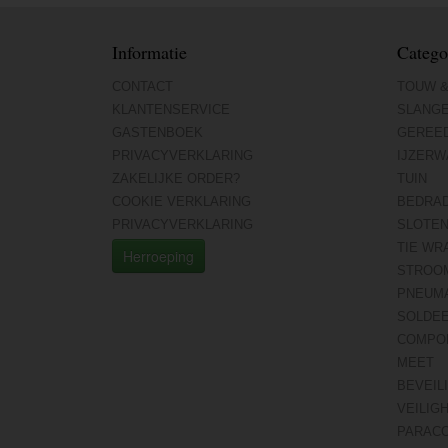
Informatie
Catego
CONTACT
TOUW &
KLANTENSERVICE
SLANG
GASTENBOEK
GEREE
PRIVACYVERKLARING
IJZERW
ZAKELIJKE ORDER?
TUIN
COOKIE VERKLARING
BEDRA
PRIVACYVERKLARING
SLOTE
TIE WR
Herroeping
STROO
PNEUMA
SOLDE
COMPO
MEET
BEVEIL
VEILIG
PARAC