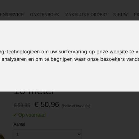
ENSERVICE
GASTENBOEK
ZAKELIJKE ORDER?
NIEUW
P
DSCHAP
IJZERWAREN
TUIN
BEDRADING
S
ng-technologieën om uw surfervaring op onze website te v
te analyseren en om te begrijpen waar onze bezoekers van
et staalkabel - 900 kilo - 10 meter
Handlier met staalkabel - 9
10 meter
€ 50,96
€ 59,95
Aantal