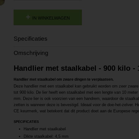
IN WINKELWAGEN
Specificaties
Productcode
P202107011408
Omschrijving
Productcode leverancier
L202107011408
Handlier met staalkabel - 900 kilo -
Handlier met staalkabel om zware dingen te verplaatsen.
Deze handlier met een staalkabel kan gebruikt worden om zeer zware 
tot 900 kilo. De lier heeft een staalkabel met een lengte van 10 meter
mm. Deze lier is ook voorzien van een handrem, waardoor de staalkab
zetten is wanneer deze is bevestigd. Ideaal voor de doe-het-zelver. H
CE keurmerk, wat betekent dat dit product doet aan de Europese reg
SPECIFICATIES
Handlier met staalkabel
Dikte staalkabel: 4,5 mm