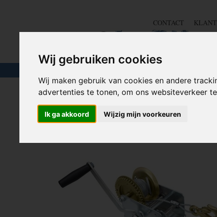
CONTACT
KLANT
Wij gebruiken cookies
TOUW & ELASTIEK
SLANGEN
GEREE
Wij maken gebruik van cookies en andere tracki
advertenties te tonen, om ons websiteverkeer 
Home
>
GEREEDSCHAP
>
Autogereedschap
>
Handlier m
Ik ga akkoord
Wijzig mijn voorkeuren