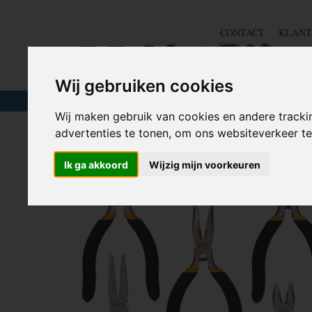
CONTACT
KLANT
Wij gebruiken cookies
TOUW & ELASTIEK
SLANGEN
GEREE
Wij maken gebruik van cookies en andere tracki
advertenties te tonen, om ons websiteverkeer 
Home
>
GEREEDSCHAP
>
Tangen
>
Tangenset
>
Precis
Ik ga akkoord
Wijzig mijn voorkeuren