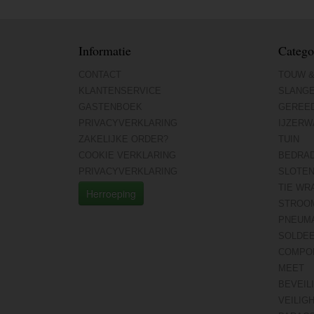
Informatie
Catego
CONTACT
TOUW &
KLANTENSERVICE
SLANG
GASTENBOEK
GEREE
PRIVACYVERKLARING
IJZERW
ZAKELIJKE ORDER?
TUIN
COOKIE VERKLARING
BEDRA
PRIVACYVERKLARING
SLOTE
TIE WR
Herroeping
STROO
PNEUMA
SOLDE
COMPO
MEET
BEVEIL
VEILIG