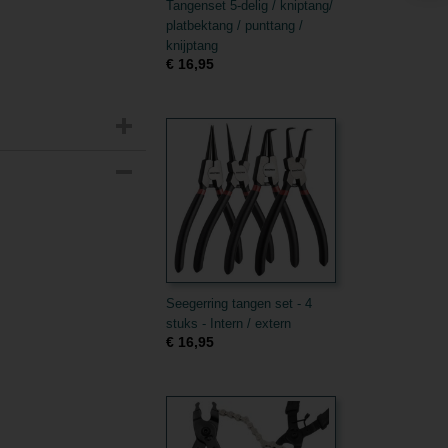
Tangenset 5-delig / kniptang/
platbektang / punttang /
knijptang
€ 16,95
Seegerring tangen set - 4
stuks - Intern / extern
€ 16,95