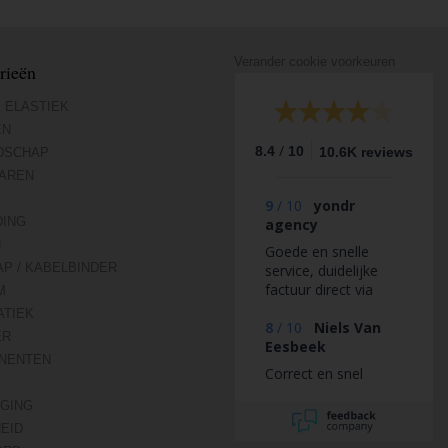
Verander cookie voorkeuren
rieën
 ELASTIEK
EN
/
8.4
10
10.6K reviews
DSCHAP
AREN
9
/
10
yondr
DING
agency
N
Goede en snelle
AP / KABELBINDER
service, duidelijke
factuur direct via
M
mail.
TIEK
8
/
10
Niels Van
ER
Eesbeek
NENTEN
Correct en snel
IGING
HEID