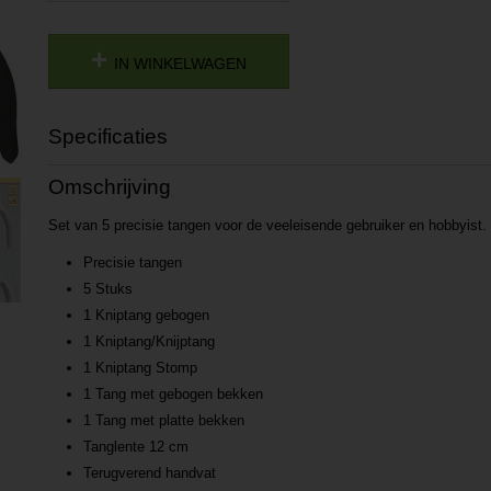
IN WINKELWAGEN
Specificaties
Productcode
P201709281646
Omschrijving
Productcode leverancier
L201709281646
Set van 5 precisie tangen voor de veeleisende gebruiker en hobbyist.
Precisie tangen
5 Stuks
1 Kniptang gebogen
1 Kniptang/Knijptang
1 Kniptang Stomp
1 Tang met gebogen bekken
1 Tang met platte bekken
Tanglente 12 cm
Terugverend handvat