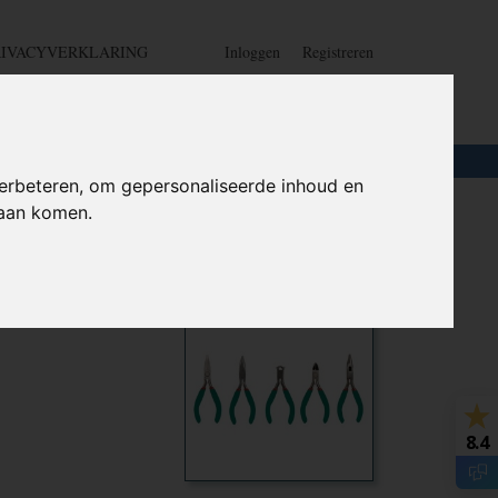
RIVACYVERKLARING
Inloggen
Registreren
UW WINKELWAGEN
Geen producten
(0)
LOTEN
+
HOME
erbeteren, om gepersonaliseerde inhoud en
daan komen.
lig -
Ook interessant
8.4