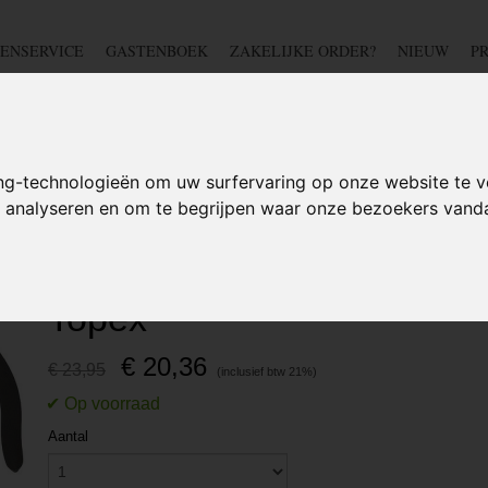
ENSERVICE
GASTENBOEK
ZAKELIJKE ORDER?
NIEUW
P
DSCHAP
IJZERWAREN
TUIN
BEDRADING
S
ng-technologieën om uw surfervaring op onze website te v
te analyseren en om te begrijpen waar onze bezoekers van
ie Tangen Mini - 5-Delig - Topex
Precisie Tangen Mini - 5-De
Topex
€ 20,36
€ 23,95
Aantal