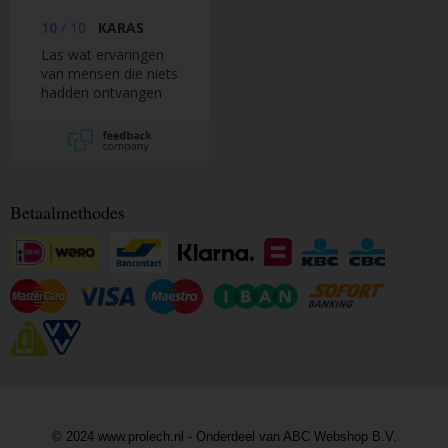
bezorgd als
brievenbuspakket.
10
/
10
KARAS
Las wat ervaringen
van mensen die niets
hadden ontvangen
na bestelling en
betaling. De post
deed er wat langer
over dan normaal en
heb alles ontvangen,
rechtstreeks besteld
Betaalmethodes
bij ABC webshop
bleek vele malen
goedkoper dan het
grote bolletje.