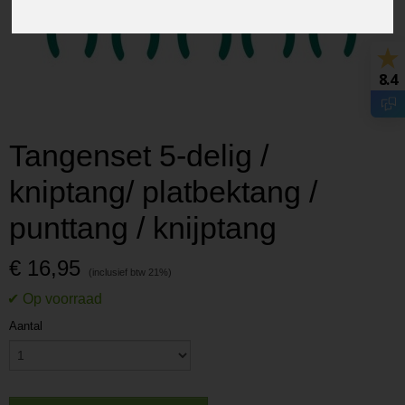
8.4
Tangenset 5-delig /
kniptang/ platbektang /
punttang / knijptang
€ 16,95
Aantal