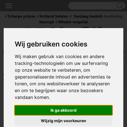
✓Scherpe prijzen ✓Achteraf betalen ✓ Vandaag besteld
donderdag
bezorgd ✓Afhalen mogelijk
Wij gebruiken cookies
Inloggen
Registreren
UW WINKELWAGEN
Wij maken gebruik van cookies en andere
Geen producten
(0)
tracking-technologieën om uw surfervaring
op onze website te verbeteren, om
Home
>
GEREEDSCHAP
>
Tangen
>
Tangenset
>
Tangenset 5-delig /
gepersonaliseerde inhoud en advertenties te
kniptang/ platbektang / punttang / knijptang
tonen, om ons websiteverkeer te analyseren
en om te begrijpen waar onze bezoekers
vandaan komen.
Ik ga akkoord
Wijzig mijn voorkeuren