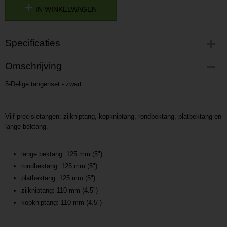
IN WINKELWAGEN
Specificaties
Productcode
Omschrijving
P201501271647
5-Delige tangenset - zwart
Productcode leverancier
L201501271647
Vijf precisietangen: zijkniptang, kopkniptang, rondbektang, platbektang en
lange bektang.
lange bektang: 125 mm (5")
rondbektang: 125 mm (5")
platbektang: 125 mm (5")
zijkniptang: 110 mm (4.5")
kopkniptang: 110 mm (4.5")