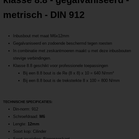
metrisch - DIN 912
Inbusbout met maat M6x12mm
Gegalvaniseerd en zodoende beschermd tegen roesten
In combinatie met zeskantmoeren maakt u met deze inbusbouten
stevige verbindingen.
Klasse 8.8 geschikt voor professionele toepassingen
Bij een 8.8 bout is de Re (8 x 8) x 10 = 640 N/mm²
Bij een 8.8 bout is de treksterkte 8 x 100 = 800 N/mm
TECHNISCHE SPECIFICATIES:
Din-norm: 912
Schroefdraad:
M6
Lengte:
12mm
Soort kop: Cilinder
Soort insnijding: Binnenzeskant