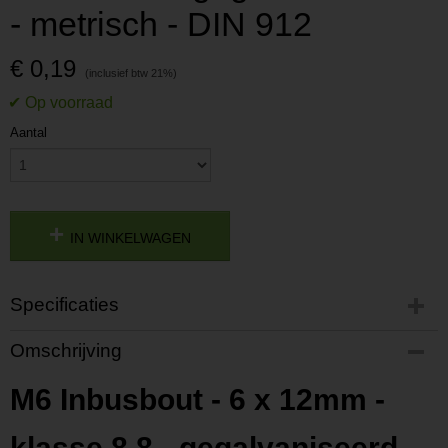
- metrisch - DIN 912
€ 0,19
Aantal
IN WINKELWAGEN
Specificaties
Productcode
Omschrijving
P202003100938
Productcode leverancier
M6 Inbusbout - 6 x 12mm -
L202003100938
klasse 8.8 - gegalvaniseerd -