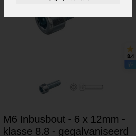
8.4
M6 Inbusbout - 6 x 12mm -
klasse 8.8 - gegalvaniseerd