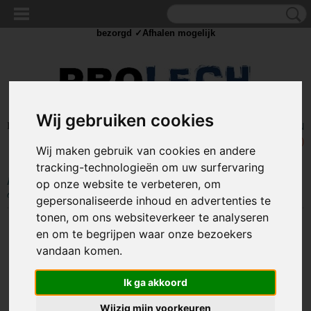
✓Scherpe prijzen ✓Achteraf betalen ✓ Vandaag besteld
zaterdag
bezorgd ✓Afhalen mogelijk
Wij gebruiken cookies
Inloggen
Registreren
UW WINKELWAGEN
Geen producten
(0)
Wij maken gebruik van cookies en andere
tracking-technologieën om uw surfervaring
Home
>
IJZERWAREN
>
BOUTEN
>
INBUSBOUTEN
>
M6 Inbusbout -
op onze website te verbeteren, om
6 x 12mm - klasse 8.8 - gegalvaniseerd - metrisch - DIN 912
gepersonaliseerde inhoud en advertenties te
tonen, om ons websiteverkeer te analyseren
en om te begrijpen waar onze bezoekers
vandaan komen.
Ik ga akkoord
Wijzig mijn voorkeuren