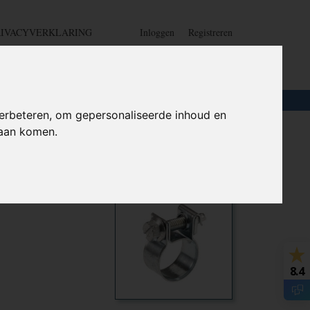
RIVACYVERKLARING
Inloggen
Registreren
UW WINKELWAGEN
Geen producten
(0)
LOTEN
+
HOME
erbeteren, om gepersonaliseerde inhoud en
daan komen.
W1)
Ook interessant
8.4