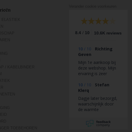
Verander cookie voorkeuren
rieën
 ELASTIEK
EN
/
8.4
10
10.6K reviews
DSCHAP
AREN
10
/
10
Richting
DING
Geven
N
Mijn 1e aankoop bij
AP / KABELBINDER
deze webshop. Mijn
ervaring is zeer
M
positief.
TIEK
10
/
10
Stefan
ER
Klerq
NENTEN
Dagje later bezorgd,
waarschijnlijk door
IGING
de warmte
HEID
ORD
NGER TOEBEHOREN