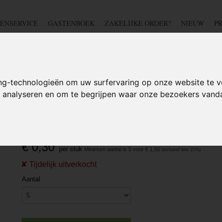
ENSERVICE
GASTENBOEK
ZAKELIJKE ORDER?
NIEUW
P
DSCHAP
IJZERWAREN
TUIN
BEDRADING
S
ng-technologieën om uw surfervaring op onze website te v
te analyseren en om te begrijpen waar onze bezoekers van
LANGKLEMMEN
>
Mini slangklem 9-11 mm (W1)
Mini slangklem 9-11 mm (
€ 0,30
per stuk
Minimum aantal is 5 voor
€ 1,50
Aantal