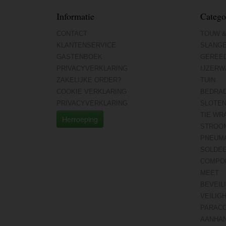
Informatie
Catego
CONTACT
TOUW &
KLANTENSERVICE
SLANG
GASTENBOEK
GEREE
PRIVACYVERKLARING
IJZERW
ZAKELIJKE ORDER?
TUIN
COOKIE VERKLARING
BEDRA
PRIVACYVERKLARING
SLOTE
TIE WR
Herroeping
STROO
PNEUMA
SOLDE
COMPO
MEET
BEVEIL
VEILIG
PARAC
AANHA