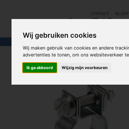
CONTACT
KLANT
Wij gebruiken cookies
TOUW & ELASTIEK
SLANGEN
GEREE
Wij maken gebruik van cookies en andere tracki
advertenties te tonen, om ons websiteverkeer 
Home
>
IJZERWAREN
>
SLANGKLEMMEN
>
MINI S
Ik ga akkoord
Wijzig mijn voorkeuren