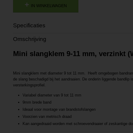
IN WINKELWAGEN
Specificaties
Productcode
2017922141616
Omschrijving
Productcode leverancier
P2017922141616
Mini slangklem 9-11 mm, verzinkt (
Mini slangklem met diameter 9 tot 11 mm. Heeft omgebogen bandran
de slang beschadigd bij het aandraaien. De onderin liggende bandlip i
versterkingsprofiel.
Variabel diameter van 9 tot 11 mm
9mm brede band
Ideaal voor montage van brandstofslangen
Voorzien van metrisch draad
Kan aangedraaid worden met schroevendraaier of zeskantige do