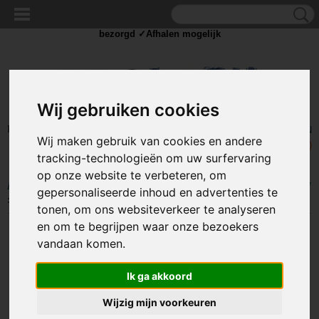
✓Scherpe prijzen ✓Achteraf betalen ✓ Vandaag besteld
dinsdag
bezorgd ✓Afhalen mogelijk
Wij gebruiken cookies
Inloggen
Registreren
UW WINKELWAGEN
Wij maken gebruik van cookies en andere
Geen producten
(0)
tracking-technologieën om uw surfervaring
op onze website te verbeteren, om
Home
>
IJZERWAREN
>
SLANGKLEMMEN
>
MINI SLANGKLEMMEN
gepersonaliseerde inhoud en advertenties te
>
Mini slangklem 13-15 mm (W1)
tonen, om ons websiteverkeer te analyseren
en om te begrijpen waar onze bezoekers
vandaan komen.
Ik ga akkoord
Wijzig mijn voorkeuren