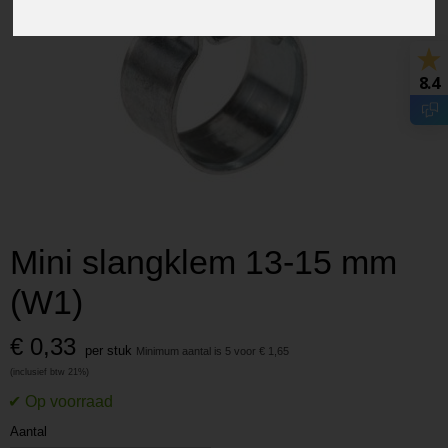
8.4
Mini slangklem 13-15 mm
(W1)
€ 0,33
per stuk
Minimum aantal is 5 voor
€ 1,65
Aantal