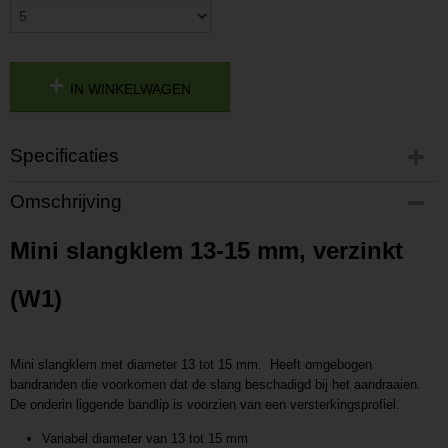
IN WINKELWAGEN
Specificaties
Productcode
Omschrijving
2017922141620
Productcode leverancier
Mini slangklem 13-15 mm, verzinkt
P2017922141620
(W1)
Mini slangklem met diameter 13 tot 15 mm. Heeft omgebogen
bandranden die voorkomen dat de slang beschadigd bij het aandraaien.
De onderin liggende bandlip is voorzien van een versterkingsprofiel.
Variabel diameter van 13 tot 15 mm