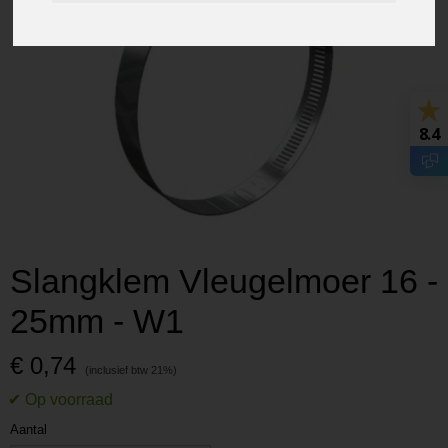
8.4
Slangklem Vleugelmoer 16 -
25mm - W1
€ 0,74
Aantal