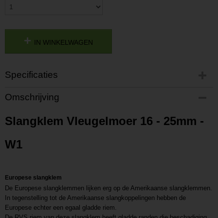
IN WINKELWAGEN
Specificaties
Productcode
Omschrijving
P201807111127
Productcode leverancier
Slangklem Vleugelmoer 16 - 25mm -
L201807111127
W1
Europese slangklem
De Europese slangklemmen lijken erg op de Amerikaanse slangklemmen.
In tegenstelling tot de Amerikaanse slangkoppelingen hebben de
Europese echter een egaal gladde riem.
De RVS riem van deze slangklem heeft gladde randen die beschadiging