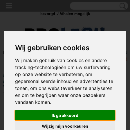
✓Scherpe prijzen ✓Achteraf betalen ✓ Vandaag besteld
dinsdag
bezorgd ✓Afhalen mogelijk
Wij gebruiken cookies
Inloggen
Registreren
UW WINKELWAGEN
Geen producten
(0)
Wij maken gebruik van cookies en andere
tracking-technologieën om uw surfervaring
op onze website te verbeteren, om
Home
>
IJZERWAREN
>
SLANGKLEMMEN
>
SLANGKLEMMEN
gepersonaliseerde inhoud en advertenties te
EURO
>
SLANGKLEM W1 + VLEUGELMOER
>
Slangklem
Vleugelmoer 16 - 25mm - W1
tonen, om ons websiteverkeer te analyseren
en om te begrijpen waar onze bezoekers
vandaan komen.
Ik ga akkoord
Wijzig mijn voorkeuren