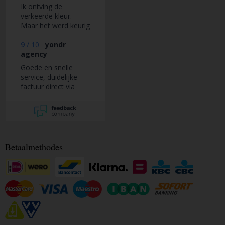
Ik ontving de
verkeerde kleur.
Maar het werd keurig
snel opgelost. Ze
stuurden alsnog de
9
/
10
yondr
juiste de kleur en de
agency
foute kon ik (gratis)
Goede en snelle
terug sturen. Product
service, duidelijke
zelf is helemaal
factuur direct via
prima, ben er blij
mail.
mee
Betaalmethodes