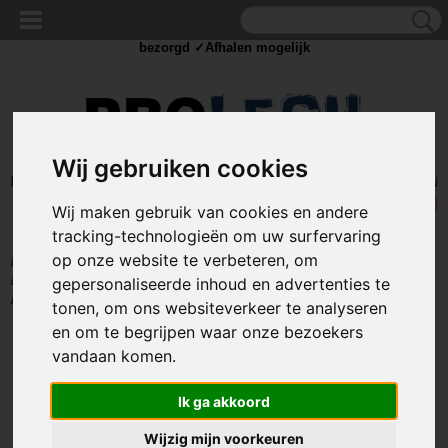
✓Scherpe prijzen ✓Achteraf betalen ✓ Vandaag besteld
dinsdag
bezorgd ✓Afhalen mogelijk
Wij gebruiken cookies
Inloggen
Registreren
UW WINKELWAGEN
Geen producten
(0)
Wij maken gebruik van cookies en andere
tracking-technologieën om uw surfervaring
op onze website te verbeteren, om
Home
>
IJZERWAREN
>
SLANGKLEMMEN
>
SLANGKLEMMEN
EURO
>
SLANGKLEM W2 EURO
>
RVS slangklem 16 - 27mm - (W2
gepersonaliseerde inhoud en advertenties te
EURO)
tonen, om ons websiteverkeer te analyseren
en om te begrijpen waar onze bezoekers
vandaan komen.
Ik ga akkoord
Wijzig mijn voorkeuren