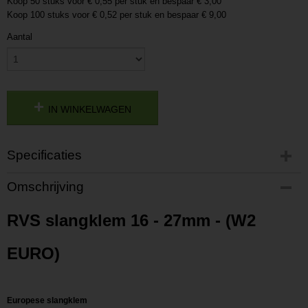
Koop 50 stuks voor € 0,55 per stuk en bespaar € 3,00
Koop 100 stuks voor € 0,52 per stuk en bespaar € 9,00
Aantal
IN WINKELWAGEN
Specificaties
Productcode
Omschrijving
P201611291945
Productcode leverancier
RVS slangklem 16 - 27mm - (W2
L201611291945
EURO)
Europese slangklem