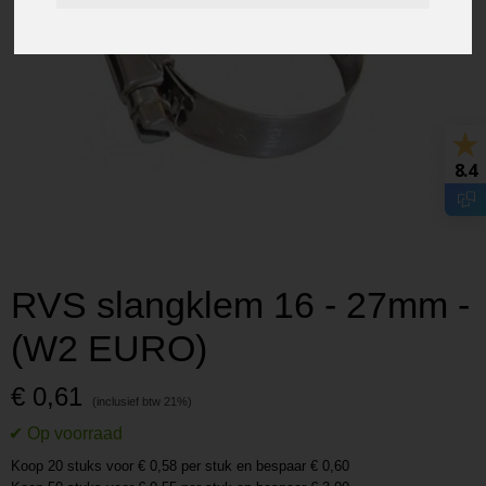
8.4
RVS slangklem 16 - 27mm -
(W2 EURO)
€ 0,61
Koop 20 stuks voor € 0,58 per stuk en bespaar € 0,60