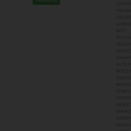
STROO
PNEUMA
SOLDE
COMPO
MEET
BEVEIL
VEILIG
PARAC
AANHA
AUTO A
BEELD 
ENDOS
MONITO
COMPU
OUTDO
GADGE
VAKANT
RUBBE
WOON 