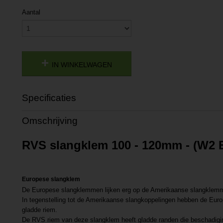
Aantal
IN WINKELWAGEN
Specificaties
Productcode
P201611292014
Omschrijving
Productcode leverancier
L201611292014
Netto gewicht
0,42 Kg
RVS slangklem 100 - 120mm - (W2
Bruto gewicht
0,42 Kg
Europese slangklem
De Europese slangklemmen lijken erg op de Amerikaanse slangklem
In tegenstelling tot de Amerikaanse slangkoppelingen hebben de Eur
gladde riem.
De RVS riem van deze slangklem heeft gladde randen die beschadigi