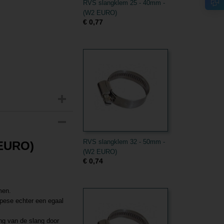
RVS slangklem 25 - 40mm -
(W2 EURO)
€ 0,77
RVS slangklem 32 - 50mm -
 EURO)
(W2 EURO)
€ 0,74
men.
opese echter een egaal
ng van de slang door