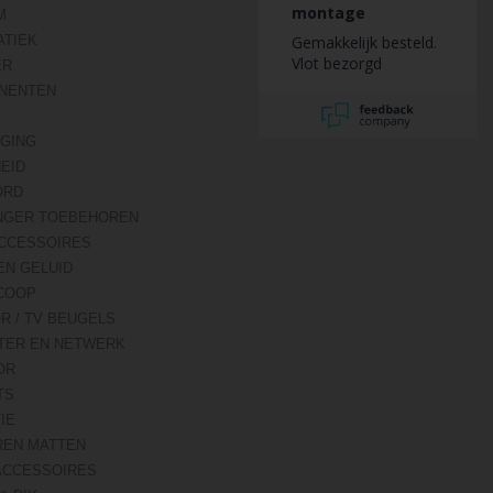
montage
M
TIEK
Gemakkelijk besteld.
Vlot bezorgd
ER
NENTEN
IGING
HEID
ORD
NGER TOEBEHOREN
CCESSOIRES
EN GELUID
COOP
R / TV BEUGELS
TER EN NETWERK
OR
TS
IE
REN MATTEN
ACCESSOIRES