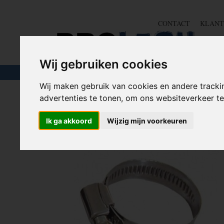
CONTACT
KLANT
Wij gebruiken cookies
TOUW & ELASTIEK
SLANGEN
GEREE
Wij maken gebruik van cookies en andere tracki
advertenties te tonen, om ons websiteverkeer 
Home
>
IJZERWAREN
>
SLANGKLEMMEN
>
SLANGK
Ik ga akkoord
Wijzig mijn voorkeuren