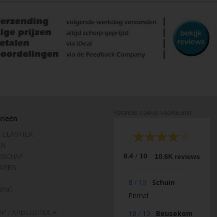
Verander cookie voorkeuren
rieën
 ELASTIEK
EN
/
8.4
10
10.6K reviews
DSCHAP
AREN
8
/
10
Schuin
DING
Prima!
N
AP / KABELBINDER
10
/
10
Beusekom