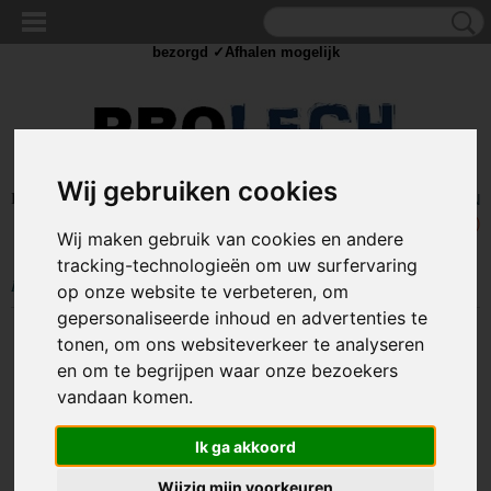
✓Scherpe prijzen ✓Achteraf betalen ✓ Vandaag besteld
dinsdag
bezorgd ✓Afhalen mogelijk
Wij gebruiken cookies
Inloggen
Registreren
UW WINKELWAGEN
Geen producten
(0)
Wij maken gebruik van cookies en andere
tracking-technologieën om uw surfervaring
Home
>
MEET
>
Stroom meter
>
Digitale Multimeter Klem - Onlex
op onze website te verbeteren, om
gepersonaliseerde inhoud en advertenties te
tonen, om ons websiteverkeer te analyseren
en om te begrijpen waar onze bezoekers
vandaan komen.
Ik ga akkoord
Wijzig mijn voorkeuren