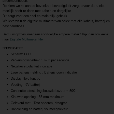
stroomeenheden.
De klem welke aan de bovenkant bevestigd zit zorgt ervoor dat u niet
moeilijk hoeft te doen met kabels en dergelijke.
Dit zorgt voor een snel en makkelijk gebruik.
We leveren u de digitale multimeter van onlex met alle kabels, batterij en
beschermhoes.
Bent uw opzoek naar een soortgelijke ampere meter? Kijk dan ook eens
naar
Digitale Multimeter klem
SPECIFICATIES
Scherm: LCD
Verversingssnelheid : +/- 3 per seconde
Negatieve polariteit indicatie
Lage batterij melding : Batterij icoon indicatie
Display Hold functie
Voeding : 9V batterij
Continuïteitstest: Ingebouwde buzzer < 50Ω
Klauwen opening : 55 mm maximum
Geleverd met : Test snoeren, draagtas
Handleiding en batterij 9V meegeleverd