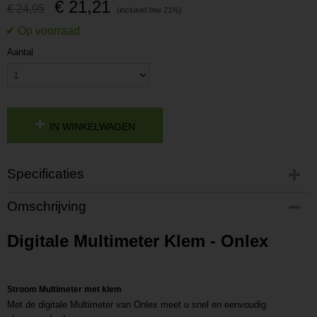
€ 21,21
€ 24,95
Aantal
IN WINKELWAGEN
Specificaties
Productcode
Omschrijving
P201811091321
Productcode leverancier
Digitale Multimeter Klem - Onlex
L201811091321
Stroom Multimeter met klem
Met de digitale Multimeter van Onlex meet u snel en eenvoudig