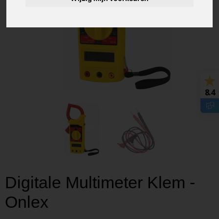
8.4
Digitale Multimeter Klem -
Onlex