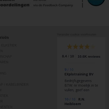
Verander cookie voorkeuren
rieën
 ELASTIEK
EN
/
8.4
10
10.6K reviews
DSCHAP
AREN
9
/
10
DING
EXplotraining BV
N
Bedrijfsgegevens
AP / KABELBINDER
BTW. nr moeilijk in te
vullen, geef een
M
voorbeeld, ik heb
TIEK
alles geprobeerd
10
/
10
R.N.
ER
maar het wordt niet
Heibloem
NENTEN
geaccepteerd.