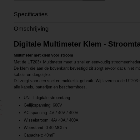
Specificaties
Productcode
P202212011135
Omschrijving
Productcode leverancier
L202212011135
Digitale Multimeter Klem - Stroomt
Multimeter met klem voor stroom
Met de UT203+ Multimeter meet u snel en eenvoudig stroomeenhede
De klem die aan de bovenkant bevestigd zit zorgt ervoor dat u niet mo
kabels en dergelijke.
Dit zorgt voor een snel en makkelijk gebruik. Wij leveren u de UT20
alle kabels, batterijen en beschermhoes.
UNI-T digitale stroomtang
Gelijkspanning: 600V
AC-spanning: 4V / 40V / 400V
Wisselstroom: 4A/ 40A / 400A
Weerstand: 0-40 MOhm
Capaciteit: 40mF