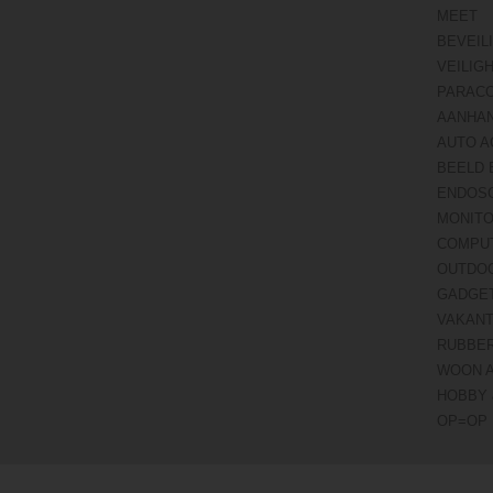
MEET
BEVEIL
VEILIG
PARAC
AANHA
AUTO A
BEELD 
ENDOS
MONITO
COMPU
OUTDO
GADGE
VAKANT
RUBBE
WOON 
HOBBY 
OP=OP