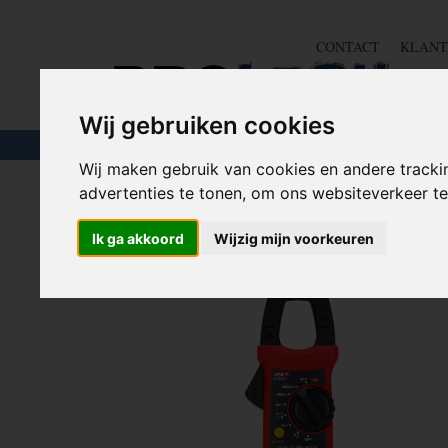
CONTACT
KLANT
Wij gebruiken cookies
TOUW & ELASTIEK
SLANGEN
GEREE
Wij maken gebruik van cookies en andere tracki
advertenties te tonen, om ons websiteverkeer 
Home
>
MEET
>
Stroom meter
>
Digitale Multimeter Kl
Ik ga akkoord
Wijzig mijn voorkeuren