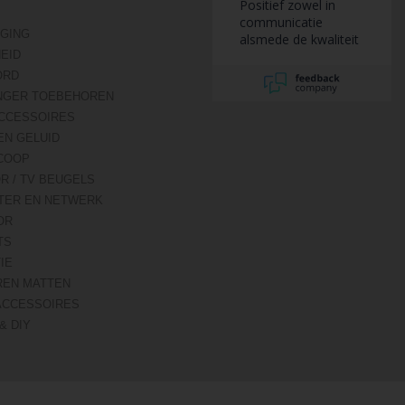
Positief zowel in
communicatie
IGING
alsmede de kwaliteit
HEID
van het geleverde
product.
ORD
NGER TOEBEHOREN
CCESSOIRES
EN GELUID
COOP
R / TV BEUGELS
TER EN NETWERK
OR
TS
IE
REN MATTEN
ACCESSOIRES
& DIY