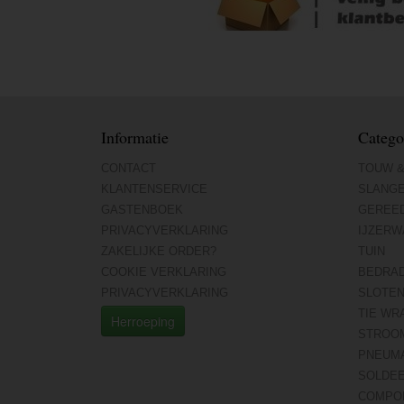
Informatie
Catego
CONTACT
TOUW &
KLANTENSERVICE
SLANG
GASTENBOEK
GEREE
PRIVACYVERKLARING
IJZERW
ZAKELIJKE ORDER?
TUIN
COOKIE VERKLARING
BEDRA
PRIVACYVERKLARING
SLOTE
TIE WR
Herroeping
STROO
PNEUMA
SOLDE
COMPO