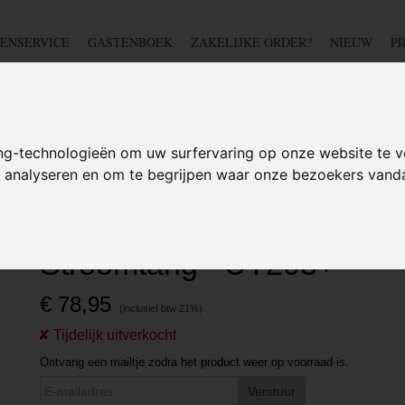
ENSERVICE
GASTENBOEK
ZAKELIJKE ORDER?
NIEUW
P
DSCHAP
IJZERWAREN
TUIN
BEDRADING
S
ng-technologieën om uw surfervaring op onze website te v
te analyseren en om te begrijpen waar onze bezoekers van
em - Stroomtang - UT203+
Digitale Multimeter Klem -
Stroomtang - UT203+
€ 78,95
Ontvang een mailtje zodra het product weer op voorraad is.
Verstuur