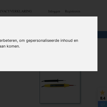
RIVACYVERKLARING
Inloggen
Registreren
UW WINKELWAGEN
Geen producten
(0)
LOTEN
+
HOME
erbeteren, om gepersonaliseerde inhoud en
daan komen.
Ook interessant
8.4