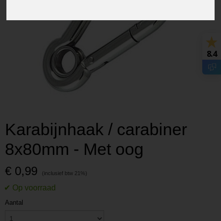
8.4
Karabijnhaak / carabiner
8x80mm - Met oog
€ 0,99
Aantal