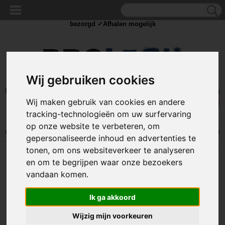
✓Scherpe prijzen ✓Achteraf betalen ✓ Vandaag besteld
dinsdag
bezorgd ✓Afhalen mogelijk
Wij gebruiken cookies
Inloggen
Registreren
UW WINKELWAGEN
Wij maken gebruik van cookies en andere
Geen producten
(0)
tracking-technologieën om uw surfervaring
op onze website te verbeteren, om
Home
>
OUTDOOR
>
Karabijnhaken
>
Karabijnhaak / carabiner 8x80mm
gepersonaliseerde inhoud en advertenties te
- Met oog
tonen, om ons websiteverkeer te analyseren
en om te begrijpen waar onze bezoekers
vandaan komen.
Ik ga akkoord
Wijzig mijn voorkeuren