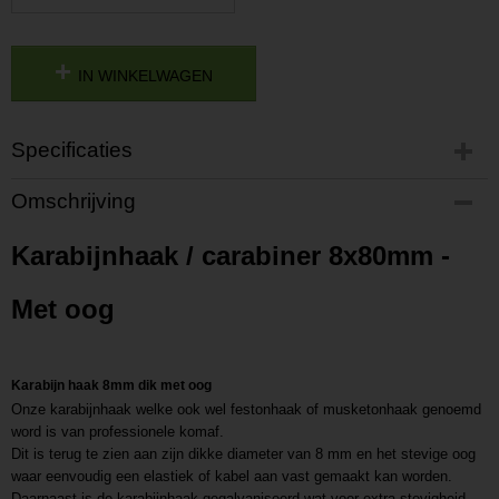
IN WINKELWAGEN
Specificaties
Productcode
Omschrijving
P201807111609
Productcode leverancier
Karabijnhaak / carabiner 8x80mm -
L201807111609
Met oog
Karabijn haak 8mm dik met oog
Onze karabijnhaak welke ook wel festonhaak of musketonhaak genoemd
word is van professionele komaf.
Dit is terug te zien aan zijn dikke diameter van 8 mm en het stevige oog
waar eenvoudig een elastiek of kabel aan vast gemaakt kan worden.
Daarnaast is de karabijnhaak gegalvaniseerd wat voor extra stevigheid