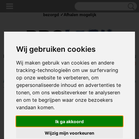
✓Scherpe prijzen ✓Achteraf betalen ✓ Vandaag besteld
dinsdag
bezorgd ✓Afhalen mogelijk
Wij gebruiken cookies
Inloggen
Registreren
UW WINKELWAGEN
Wij maken gebruik van cookies en andere
Geen producten
(0)
tracking-technologieën om uw surfervaring
op onze website te verbeteren, om
Home
>
OUTDOOR
>
Karabijnhaken
>
Karabijnhaak / carabiner 6x60mm
gepersonaliseerde inhoud en advertenties te
- Twistlock
tonen, om ons websiteverkeer te analyseren
en om te begrijpen waar onze bezoekers
vandaan komen.
Ik ga akkoord
Wijzig mijn voorkeuren