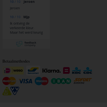
10
/
10
Jeroen
Jeroen
10
/
10
Mjp
Ik ontving de
verkeerde kleur.
Maar het werd keurig
snel opgelost. Ze
stuurden alsnog de
juiste de kleur en de
foute kon ik (gratis)
terug sturen. Product
zelf is helemaal
Betaalmethodes
prima, ben er blij
mee