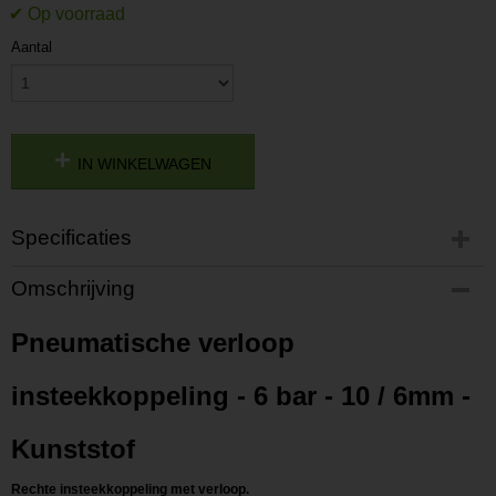
Aantal
IN WINKELWAGEN
Specificaties
Productcode
Omschrijving
P202302230943
Productcode leverancier
Pneumatische verloop
L202302230943
insteekkoppeling - 6 bar - 10 / 6mm -
Kunststof
Rechte insteekkoppeling met verloop.