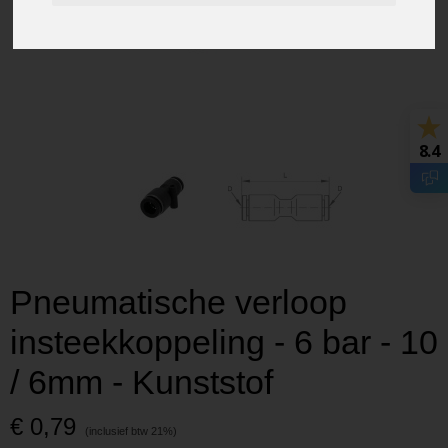
8.4
Pneumatische verloop
insteekkoppeling - 6 bar - 10
/ 6mm - Kunststof
€ 0,79