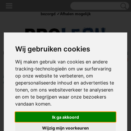
✓Scherpe prijzen ✓Achteraf betalen ✓ Vandaag besteld
dinsdag
bezorgd ✓Afhalen mogelijk
Wij gebruiken cookies
Inloggen
Registreren
UW WINKELWAGEN
Geen producten
(0)
Wij maken gebruik van cookies en andere
tracking-technologieën om uw surfervaring
op onze website te verbeteren, om
Home
>
PNEUMATIEK
>
Koppelingen
>
Rechte insteekkoppelingen
>
Pneumatische verloop insteekkoppeling - 6 bar - 10 / 6mm - Kunststof
gepersonaliseerde inhoud en advertenties te
tonen, om ons websiteverkeer te analyseren
en om te begrijpen waar onze bezoekers
vandaan komen.
Ik ga akkoord
Wijzig mijn voorkeuren