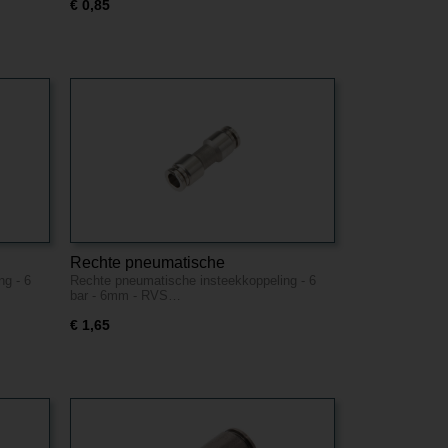
€ 0,85
Rechte pneumatische
ng - 6
Rechte pneumatische insteekkoppeling - 6
m - RVS
insteekkoppeling - 6 bar - 6mm - RVS
bar - 6mm - RVS…
€ 1,65