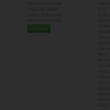
PRIVACYVERKLARING
IJZERW
ZAKELIJKE ORDER?
TUIN
COOKIE VERKLARING
BEDRA
PRIVACYVERKLARING
SLOTE
TIE WR
Herroeping
STROO
PNEUMA
SOLDE
COMPO
MEET
BEVEIL
VEILIG
PARAC
AANHA
AUTO A
BEELD 
ENDOS
MONITO
COMPU