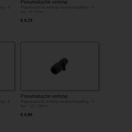
Pneumatische verloop
ng - 6
Pneumatische verloop insteekkoppeling - 6
4mm -
insteekkoppeling - 6 bar - 8 / 6mm -
bar - 8 / 6mm -…
Kunststof
€ 0,75
Pneumatische verloop
ng - 6
Pneumatische verloop insteekkoppeling - 6
/ 8mm -
insteekkoppeling - 6 bar - 12 / 10mm
bar - 12 / 10mm -…
- Kunststof
€ 0,89