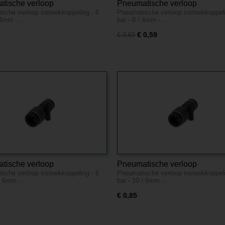
tische verloop
Pneumatische verloop
sche verloop insteekkoppeling - 6
Pneumatische verloop insteekkoppeli
koppeling - 6 bar - 6 / 4mm -
insteekkoppeling - 6 bar - 8 / 
/ 4mm -…
bar - 8 / 4mm -…
tof
Kunststof
€ 0,59
€ 0,69
tische verloop
Pneumatische verloop
sche verloop insteekkoppeling - 6
Pneumatische verloop insteekkoppeli
koppeling - 6 bar - 10 / 6mm -
insteekkoppeling - 6 bar - 10 
 / 6mm -…
bar - 10 / 6mm -…
tof
Kunststof
€ 0,85