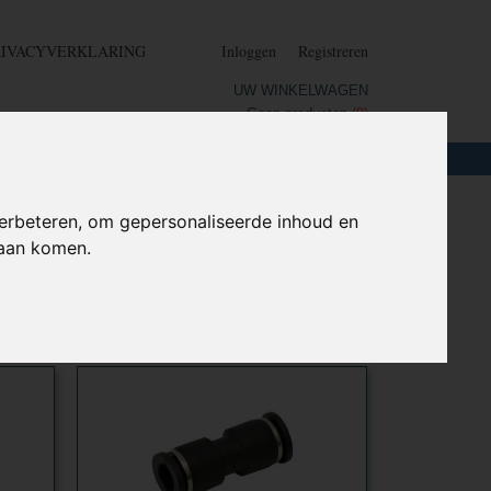
RIVACYVERKLARING
Inloggen
Registreren
UW WINKELWAGEN
Geen producten
(0)
LOTEN
+
HOME
erbeteren, om gepersonaliseerde inhoud en
daan komen.