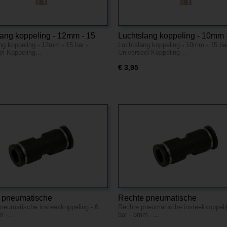
lang koppeling - 12mm - 15
Luchtslang koppeling - 10mm 
ng koppeling - 12mm - 15 bar -
Luchtslang koppeling - 10mm - 15 bar
niverseel
bar - Universeel
el Koppeling…
Universeel Koppeling…
€ 3,95
 pneumatische
Rechte pneumatische
neumatische insteekkoppeling - 6
Rechte pneumatische insteekkoppeli
koppeling - 6 bar - 6mm -
insteekkoppeling - 6 bar - 8mm
mm -…
bar - 8mm -…
of
Kunststof