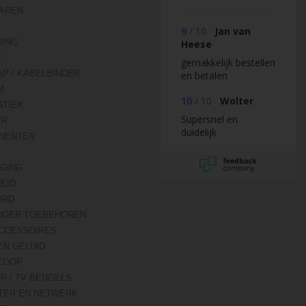
AREN
9
/
10
Jan van
DING
Heese
N
gemakkelijk bestellen
AP / KABELBINDER
en betalen
M
10
/
10
Wolter
TIEK
Supersnel en
ER
duidelijk
NENTEN
IGING
HEID
ORD
NGER TOEBEHOREN
CCESSOIRES
EN GELUID
COOP
R / TV BEUGELS
TER EN NETWERK