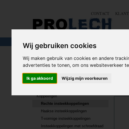
CONTACT
KLANT
TOUW & ELASTIEK
SLANGEN
GEREE
Wij gebruiken cookies
Home
>
PNEUMATIEK
>
Koppelingen
>
Rechte insteekk
Wij maken gebruik van cookies en andere tracki
advertenties te tonen, om ons websiteverkeer 
PNEUMATIEK
Sorteer
Ik ga akkoord
Wijzig mijn voorkeuren
Compressors
Koppelingen
Rechte insteekkoppelingen
Haakse insteekkoppelingen
T-vormige insteekkoppelingen
Insteekkoppelingen met schroefdraad