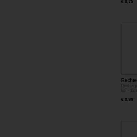
€ 0,75
Rechte
Rechte p
insteek
bar - 1
Kunsts
€ 0,99