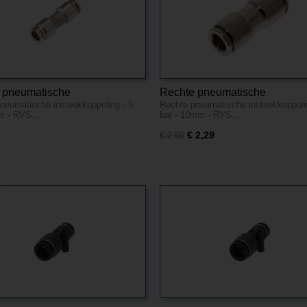
 pneumatische
Rechte pneumatische
neumatische insteekkoppeling - 6
Rechte pneumatische insteekkoppeli
koppeling - 6 bar - 8mm - RVS
insteekkoppeling - 6 bar - 10m
mm - RVS…
bar - 10mm - RVS…
RVS
€ 2,29
€ 2,69