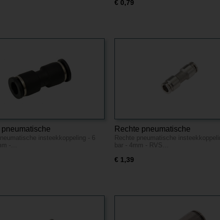
€ 0,79
 pneumatische
Rechte pneumatische
neumatische insteekkoppeling - 6
Rechte pneumatische insteekkoppeli
koppeling - 6 bar - 12mm -
insteekkoppeling - 6 bar - 4m
2mm -…
bar - 4mm - RVS…
tof
€ 1,39