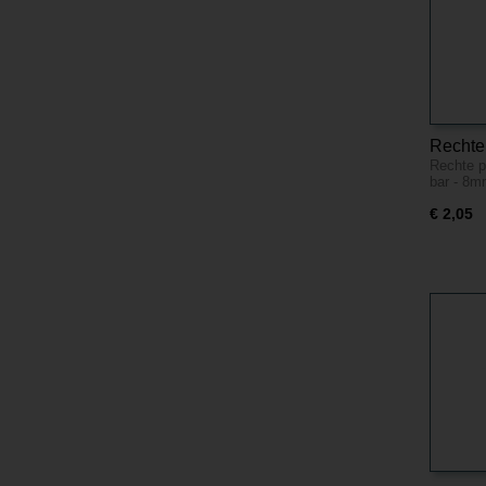
Rechte
Rechte p
insteek
bar - 8
€ 2,05