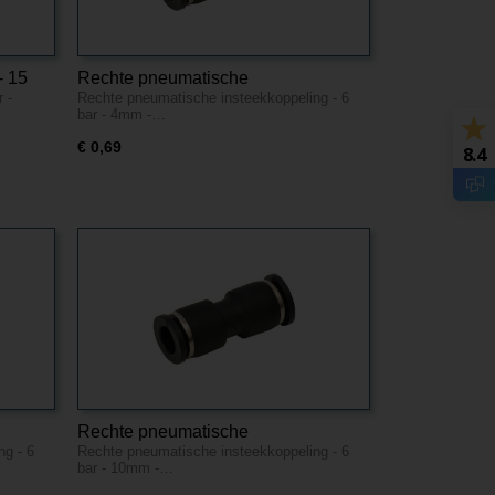
- 15
Rechte pneumatische
 -
Rechte pneumatische insteekkoppeling - 6
insteekkoppeling - 6 bar - 4mm -
bar - 4mm -…
Kunststof
€ 0,69
8.4
Rechte pneumatische
ng - 6
Rechte pneumatische insteekkoppeling - 6
 -
insteekkoppeling - 6 bar - 10mm -
bar - 10mm -…
Kunststof