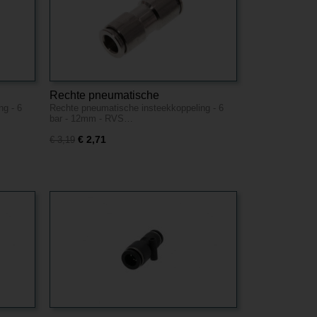
Rechte pneumatische
ng - 6
Rechte pneumatische insteekkoppeling - 6
m -
insteekkoppeling - 6 bar - 12mm -
bar - 12mm - RVS…
RVS
€ 2,71
€ 3,19