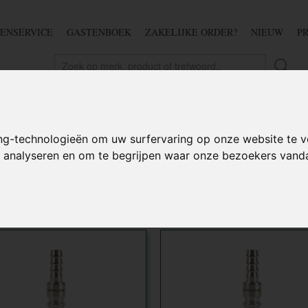
ENSERVICE
GASTENBOEK
ZAKELIJKE ORDER?
NIEUW
P
DSCHAP
IJZERWAREN
TUIN
BEDRADING
S
oppelingen
ng-technologieën om uw surfervaring op onze website te v
te analyseren en om te begrijpen waar onze bezoekers van
 op: