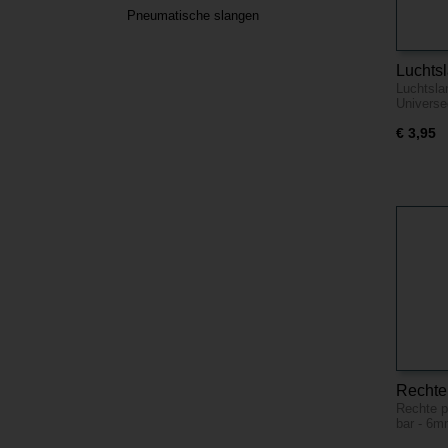
Pneumatische slangen
Luchts
Luchtsla
bar - U
Universe
€ 3,95
Rechte
Rechte p
insteek
bar - 6
Kunstst