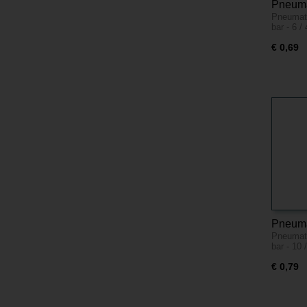
Pneuma
Pneumati
insteek
bar - 6 
Kunsts
€ 0,69
Pneuma
Pneumati
insteek
bar - 10
Kunsts
€ 0,79