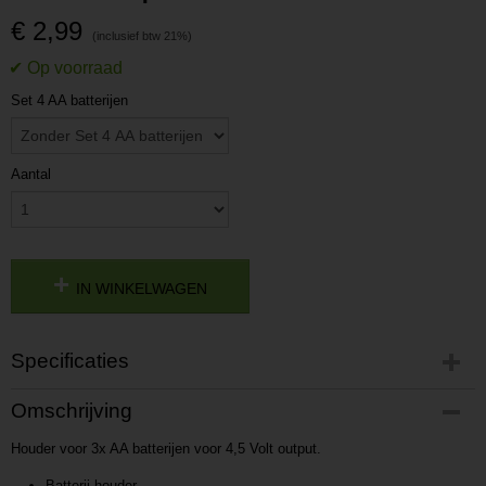
€ 2,99
Set 4 AA batterijen
Aantal
IN WINKELWAGEN
Specificaties
Productcode
Omschrijving
P201706081514
Houder voor 3x AA batterijen voor 4,5 Volt output.
Productcode leverancier
L201706081514
Batterij houder