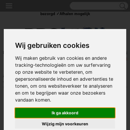
✓Scherpe prijzen ✓Achteraf betalen ✓ Vandaag besteld
dinsdag
bezorgd ✓Afhalen mogelijk
Wij gebruiken cookies
Inloggen
Registreren
UW WINKELWAGEN
Wij maken gebruik van cookies en andere
Geen producten
(0)
tracking-technologieën om uw surfervaring
op onze website te verbeteren, om
Home
>
STROOM
>
Batterijen
>
Batterijhouders
>
Batterijhouder 3xAA -
gepersonaliseerde inhoud en advertenties te
4,5 Volt Output - Zwart
tonen, om ons websiteverkeer te analyseren
en om te begrijpen waar onze bezoekers
vandaan komen.
Ik ga akkoord
Wijzig mijn voorkeuren