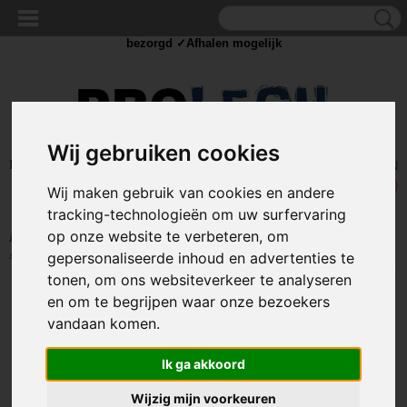
✓Scherpe prijzen ✓Achteraf betalen ✓ Vandaag besteld
dinsdag
bezorgd ✓Afhalen mogelijk
Wij gebruiken cookies
Inloggen
Registreren
UW WINKELWAGEN
Geen producten
(0)
Wij maken gebruik van cookies en andere
tracking-technologieën om uw surfervaring
op onze website te verbeteren, om
Home
>
STROOM
>
Schakelaars
>
Indicatie lampjes
>
Mini LED
spotverlichting - Koud wit - 10mm - 12/24V - metalen behuizing
gepersonaliseerde inhoud en advertenties te
tonen, om ons websiteverkeer te analyseren
en om te begrijpen waar onze bezoekers
vandaan komen.
Ik ga akkoord
Wijzig mijn voorkeuren