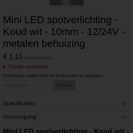
Mini LED spotverlichting -
Koud wit - 10mm - 12/24V -
metalen behuizing
€ 1,15
Ontvang een mailtje zodra het product weer op voorraad is.
Verstuur
Specificaties
Productcode
Omschrijving
P202406280929
Productcode leverancier
Mini LED spotverlichting - Koud wit -