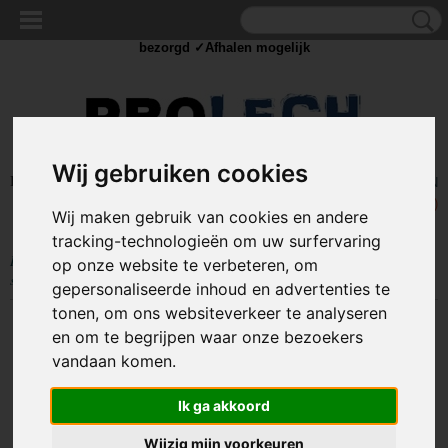
✓Scherpe prijzen ✓Achteraf betalen ✓ Vandaag besteld
zaterdag
bezorgd ✓Afhalen mogelijk
Wij gebruiken cookies
Inloggen
Registreren
UW WINKELWAGEN
Geen producten
(0)
Wij maken gebruik van cookies en andere
tracking-technologieën om uw surfervaring
Home
>
STROOM
>
Schakelaars
>
Indicatie lampjes
>
Mini LED
op onze website te verbeteren, om
spotverlichting - UV - 10mm - 12/24V - metalen behuizing
gepersonaliseerde inhoud en advertenties te
tonen, om ons websiteverkeer te analyseren
en om te begrijpen waar onze bezoekers
vandaan komen.
Ik ga akkoord
Wijzig mijn voorkeuren