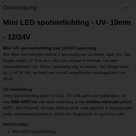
Productcode
Omschrijving
P202503071034
Productcode leverancier
Mini LED spotverlichting - UV- 10mm
L202503071034
- 12/24V
Mini UV spotverlichting met 12/24V spanning.
Met deze mini lampjes verlicht u eenvoudig een uw terras, oprit, etc. Het
lampje maakt UV licht en is door het compacte formaat, met een
inbouwdiameter van 10mm, eenvoudig weg te werken. Het lampje werkt
op 12 of 24 Volt, en heeft een vooraf aangebrachte montagekabel van
20cm.
UV verlichting
Deze spotverlichting geeft UV licht, UV licht werkt met golflengtes, en
met
5000–6500 nm
valt deze verlichting in het
midden-infrarode
gebied
(MIR – Mid-Infrared). Dit type straling wordt vaak gebruikt in toepassingen
zoals warmtebeeldcamera’s, medische diagnostiek en spectroscopie.
SPECIFICATIES
Mini LED spotverlichting