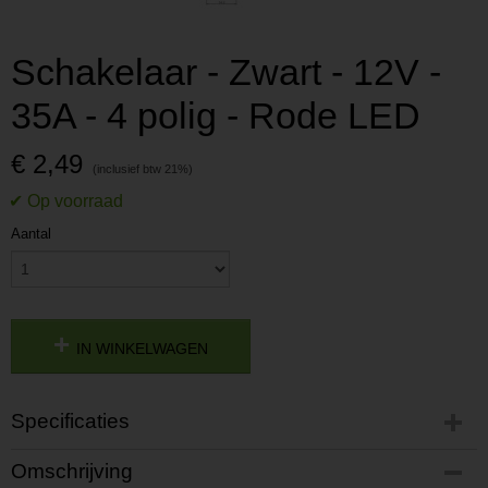
Schakelaar - Zwart - 12V -
35A - 4 polig - Rode LED
€ 2,49
Aantal
IN WINKELWAGEN
Specificaties
Productcode
Omschrijving
P201701031708