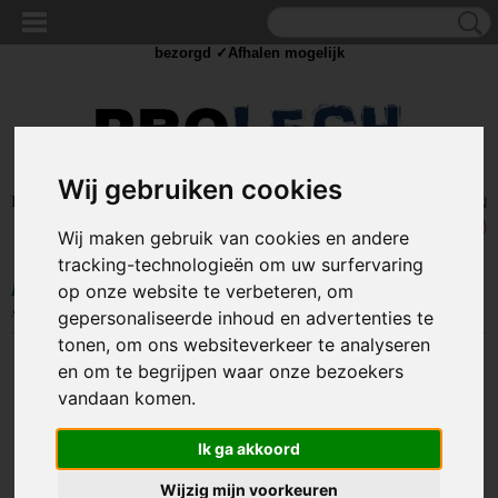
✓Scherpe prijzen ✓Achteraf betalen ✓ Vandaag besteld
dinsdag
bezorgd ✓Afhalen mogelijk
Wij gebruiken cookies
Inloggen
Registreren
UW WINKELWAGEN
Geen producten
(0)
Wij maken gebruik van cookies en andere
tracking-technologieën om uw surfervaring
Home
>
STROOM
>
Schakelaars
>
Standaard schakelaar
>
12V
op onze website te verbeteren, om
schakelaars
>
Schakelaar - Zwart - 12V - 35A - 4 polig - Rode LED
gepersonaliseerde inhoud en advertenties te
tonen, om ons websiteverkeer te analyseren
en om te begrijpen waar onze bezoekers
vandaan komen.
Ik ga akkoord
Wijzig mijn voorkeuren