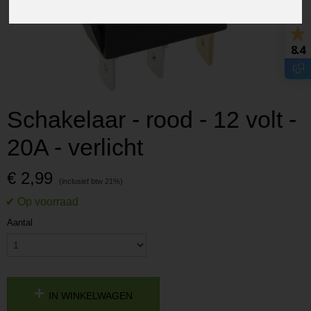
8.4
Schakelaar - rood - 12 volt -
20A - verlicht
€ 2,99
Aantal
IN WINKELWAGEN