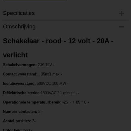
Specificaties
Productcode
Omschrijving
P20166301413
Productcode leverancier
Schakelaar - rood - 12 volt - 20A -
L20166301413
verlicht
Schakelvermogen:
20A 12V
-
Contact weerstand:
. 35mΩ max
-
Isolatieweerstand:
500VDC 100 MW
-
Diëlektrische sterkte:
1500VAC / 1 minuut
. -
Operationele temperatuurbereik:
-25 ~ + 85 ° C
-
Number contacten:
3
-
Aantal posities:
2
-
Color key:
rood
-