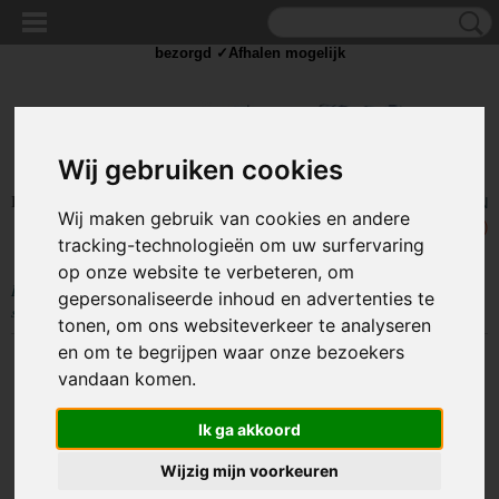
✓Scherpe prijzen ✓Achteraf betalen ✓ Vandaag besteld
zaterdag
bezorgd ✓Afhalen mogelijk
Wij gebruiken cookies
Inloggen
Registreren
UW WINKELWAGEN
Wij maken gebruik van cookies en andere
Geen producten
(0)
tracking-technologieën om uw surfervaring
op onze website te verbeteren, om
Home
>
STROOM
>
Schakelaars
>
Standaard schakelaar
>
12V
gepersonaliseerde inhoud en advertenties te
schakelaars
>
Schakelaar - rood - 12 volt - 20A - verlicht
tonen, om ons websiteverkeer te analyseren
en om te begrijpen waar onze bezoekers
vandaan komen.
Ik ga akkoord
Wijzig mijn voorkeuren