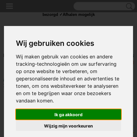
✓Scherpe prijzen ✓Achteraf betalen ✓ Vandaag besteld
dinsdag
bezorgd ✓Afhalen mogelijk
Wij gebruiken cookies
Inloggen
Registreren
Wij maken gebruik van cookies en andere
UW WINKELWAGEN
Geen producten
(0)
tracking-technologieën om uw surfervaring
op onze website te verbeteren, om
gepersonaliseerde inhoud en advertenties te
Home
>
TIE WRAP / KABELBINDER
>
Tie Wrap groot
>
Kabelbinders
Tie-Wraps 400X3.7mm Zwart
tonen, om ons websiteverkeer te analyseren
en om te begrijpen waar onze bezoekers
vandaan komen.
Ik ga akkoord
Wijzig mijn voorkeuren