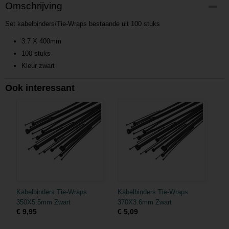
Productcode
Omschrijving
P201608261316
Set kabelbinders/Tie-Wraps bestaande uit 100 stuks
Productcode leverancier
L201608261316
3.7 X 400mm
100 stuks
Kleur zwart
Ook interessant
Kabelbinders Tie-Wraps
Kabelbinders Tie-Wraps
350X5.5mm Zwart
370X3.6mm Zwart
€ 9,95
€ 5,09