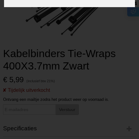
8.4
Kabelbinders Tie-Wraps
400X3.7mm Zwart
€ 5,99
Ontvang een mailtje zodra het product weer op voorraad is.
Verstuur
Specificaties