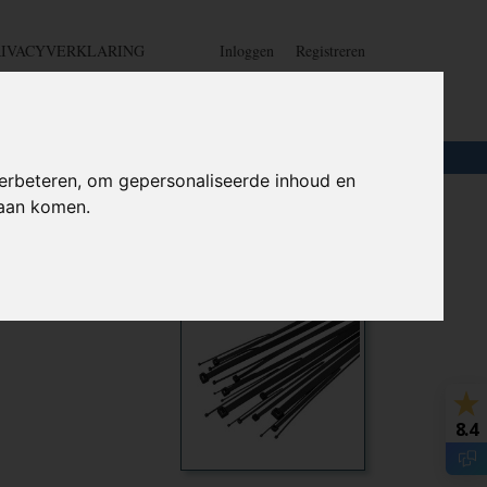
RIVACYVERKLARING
Inloggen
Registreren
UW WINKELWAGEN
Geen producten
(0)
LOTEN
+
HOME
erbeteren, om gepersonaliseerde inhoud en
daan komen.
 650X9mm
Ook interessant
8.4