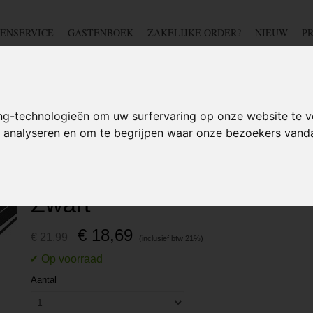
ENSERVICE
GASTENBOEK
ZAKELIJKE ORDER?
NIEUW
P
DSCHAP
IJZERWAREN
TUIN
BEDRADING
S
ng-technologieën om uw surfervaring op onze website te v
te analyseren en om te begrijpen waar onze bezoekers van
>
Kabelbinders Tie-Wraps 650X9mm Zwart
Kabelbinders Tie-Wraps
Zwart
€ 18,69
€ 21,99
Aantal