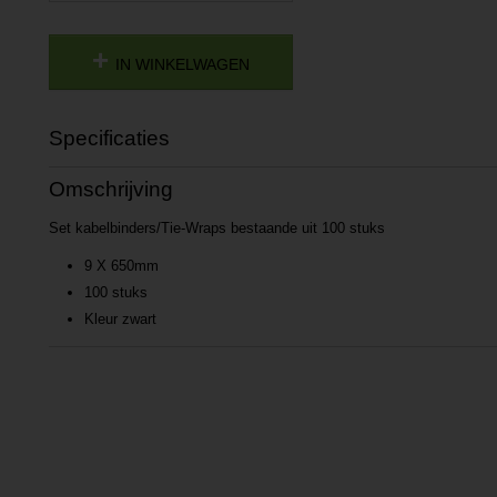
IN WINKELWAGEN
Specificaties
Productcode
P201608291518
Omschrijving
Productcode leverancier
L201608291518
Set kabelbinders/Tie-Wraps bestaande uit 100 stuks
9 X 650mm
100 stuks
Kleur zwart