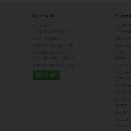
Informatie
Catego
CONTACT
TOUW &
KLANTENSERVICE
SLANG
GASTENBOEK
GEREE
PRIVACYVERKLARING
IJZERW
ZAKELIJKE ORDER?
TUIN
COOKIE VERKLARING
BEDRA
PRIVACYVERKLARING
SLOTE
TIE WR
Herroeping
STROO
PNEUMA
SOLDE
COMPO
MEET
BEVEIL
VEILIG
PARAC