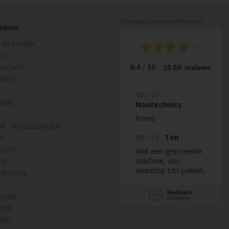
Verander cookie voorkeuren
rieën
 ELASTIEK
EN
/
8.4
10
10.6K reviews
DSCHAP
AREN
10
/
10
DING
Nautechnics
N
Prima
AP / KABELBINDER
10
/
10
Ton
M
TIEK
Wat een gesmeerde
machine, van
ER
webshop t/m pakket,
NENTEN
van bestelling t/m
aflevering super
IGING
goede
communicatie.
HEID
ORD