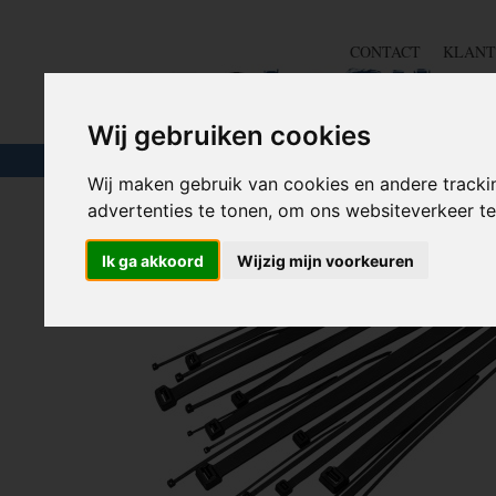
CONTACT
KLANT
Wij gebruiken cookies
TOUW & ELASTIEK
SLANGEN
GEREE
Wij maken gebruik van cookies en andere tracki
advertenties te tonen, om ons websiteverkeer 
Home
>
TIE WRAP / KABELBINDER
>
Tie Wrap groot
Ik ga akkoord
Wijzig mijn voorkeuren