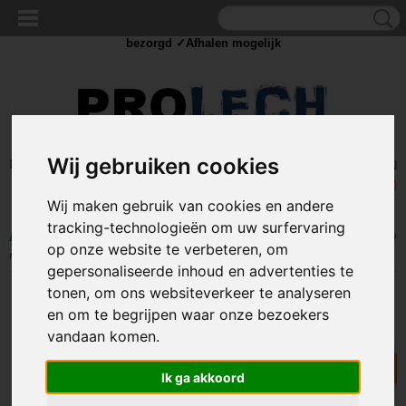
✓Scherpe prijzen ✓Achteraf betalen ✓ Vandaag besteld
donderdag
bezorgd ✓Afhalen mogelijk
Wij gebruiken cookies
Inloggen
Registreren
UW WINKELWAGEN
Geen producten
(0)
Wij maken gebruik van cookies en andere
tracking-technologieën om uw surfervaring
Home
>
TOUW & ELASTIEK
>
10MM ELASTIEK
>
Elastisch Touw - 10
op onze website te verbeteren, om
mm - ZWART - elastiek per meter
gepersonaliseerde inhoud en advertenties te
tonen, om ons websiteverkeer te analyseren
Per meter
en om te begrijpen waar onze bezoekers
vandaan komen.
Ik ga akkoord