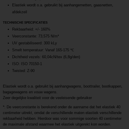
Elastiek wordt o.a. gebruikt bij aanhangernetten, gaasnetten,
afdekzeil
TECHNISCHE SPECIFICATIES
Rekbaarheid: +/- 160%
Veerconstante: 73,575 N/m*
UV gestabiliseerd: 300 kLy
Smelt temperatuur: Vanaf 165-175 ℃
Dichtheid vezels: 60,04cN/tex (6,8g/den)
ISO: ISO 70150-1
Twisted: Z-90
Elastiek wordt o.a. gebruikt bij aanhangwagens, boottrailer, bootkappen,
bagagewagens en vouw wagens.
Zeer degelijke kwaliteit voor de veeleisende gebruiker
*: De veerconstante is berekend onder de aanname dat het elastiek 40
centimeter uitrekt, omdat de verschillende maten elastiek verschillende
rekbaarheid hebben. Hierdoor was voor sommige soorten 40 centimeter
de maximale afstand waarmee het elastiek uitgerekt kon worden.