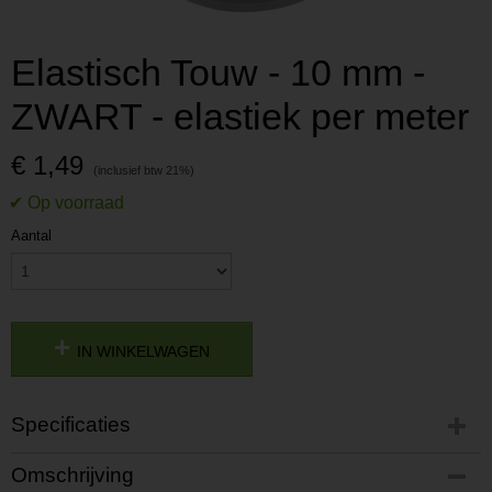
Elastisch Touw - 10 mm -
ZWART - elastiek per meter
€ 1,49
Aantal
IN WINKELWAGEN
Specificaties
Productcode
Omschrijving
P2017821020