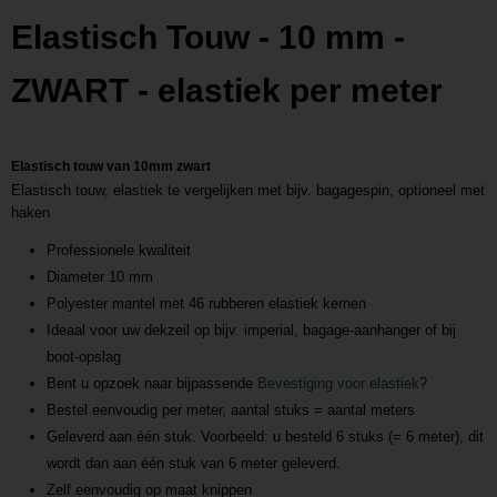
Productcode leverancier
Elastisch Touw - 10 mm -
L2017821020
Netto gewicht
ZWART - elastiek per meter
0,50 Kg
Bruto gewicht
0,55 Kg
Elastisch touw van 10mm zwart
Elastisch touw, elastiek te vergelijken met bijv. bagagespin, optioneel met
haken
Professionele kwaliteit
Diameter 10 mm
Polyester mantel met 46 rubberen elastiek kernen
Ideaal voor uw dekzeil op bijv. imperial, bagage-aanhanger of bij
boot-opslag
Bent u opzoek naar bijpassende
Bevestiging voor elastiek
?
Bestel eenvoudig per meter, aantal stuks = aantal meters
Geleverd aan één stuk. Voorbeeld: u besteld 6 stuks (= 6 meter), dit
wordt dan aan één stuk van 6 meter geleverd.
Zelf eenvoudig op maat knippen