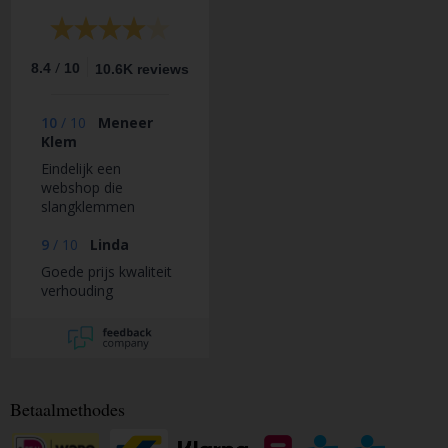
/
8.4
10
10.6K reviews
10
/
10
Meneer
Klem
Eindelijk een
webshop die
slangklemmen
verkoopt in de juiste
maten en voor een
9
/
10
Linda
eerlijke prijs.
Goede prijs kwaliteit
verhouding
Betaalmethodes