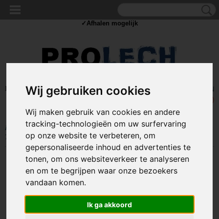
✓Scherpe prijzen ✓Achteraf betalen ✓ Vandaag besteld
vrijdag
bezorgd
✓Afhalen mogelijk
Inloggen
Wij gebruiken cookies
Registreren
UW WINKELWAGEN
Geen producten
(0)
Wij maken gebruik van cookies en andere
tracking-technologieën om uw surfervaring
Home
>
TOUW & ELASTIEK
>
10MM ELASTIEK
>
100 meter Elastisch
op onze website te verbeteren, om
Touw - 10mm - ZWART - elastiek op rol
gepersonaliseerde inhoud en advertenties te
tonen, om ons websiteverkeer te analyseren
en om te begrijpen waar onze bezoekers
vandaan komen.
Ik ga akkoord