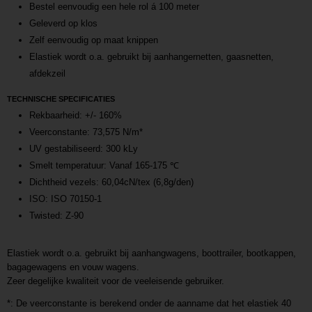
Bestel eenvoudig een hele rol á 100 meter
Geleverd op klos
Zelf eenvoudig op maat knippen
Elastiek wordt o.a. gebruikt bij aanhangernetten, gaasnetten,
afdekzeil
TECHNISCHE SPECIFICATIES
Rekbaarheid: +/- 160%
Veerconstante: 73,575 N/m*
UV gestabiliseerd: 300 kLy
Smelt temperatuur: Vanaf 165-175 ℃
Dichtheid vezels: 60,04cN/tex (6,8g/den)
ISO: ISO 70150-1
Twisted: Z-90
Elastiek wordt o.a. gebruikt bij aanhangwagens, boottrailer, bootkappen,
bagagewagens en vouw wagens.
Zeer degelijke kwaliteit voor de veeleisende gebruiker.
*: De veerconstante is berekend onder de aanname dat het elastiek 40