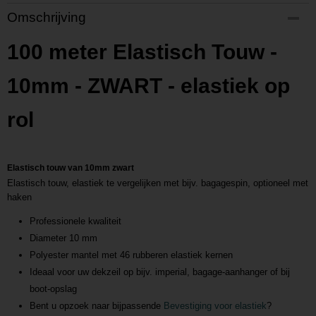
Productcode
Omschrijving
P201708080913
Productcode leverancier
100 meter Elastisch Touw -
L201708080913
10mm - ZWART - elastiek op
rol
Elastisch touw van 10mm zwart
Elastisch touw, elastiek te vergelijken met bijv. bagagespin, optioneel met
haken
Professionele kwaliteit
Diameter 10 mm
Polyester mantel met 46 rubberen elastiek kernen
Ideaal voor uw dekzeil op bijv. imperial, bagage-aanhanger of bij
boot-opslag
Bent u opzoek naar bijpassende
Bevestiging voor elastiek
?