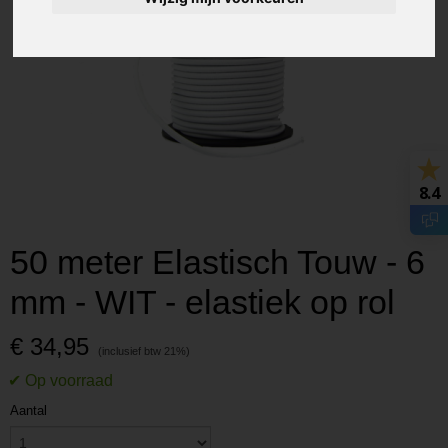
8.4
50 meter Elastisch Touw - 6
mm - WIT - elastiek op rol
€ 34,95
Aantal