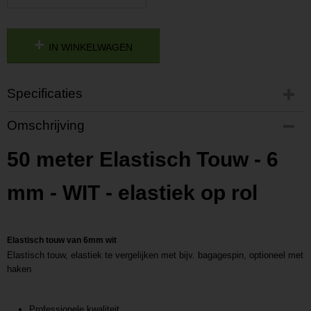
IN WINKELWAGEN
Specificaties
Productcode
Omschrijving
P201903041404
Productcode leverancier
50 meter Elastisch Touw - 6
L201903041404
mm - WIT - elastiek op rol
Elastisch touw van 6mm wit
Elastisch touw, elastiek te vergelijken met bijv. bagagespin, optioneel met
haken
Professionele kwaliteit