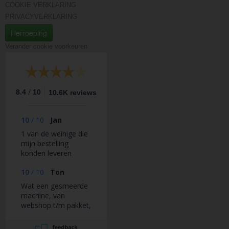
COOKIE VERKLARING
PRIVACYVERKLARING
Herroeping
Verander cookie voorkeuren
/
8.4
10
10.6K reviews
10
/
10
Jan
1 van de weinige die
mijn bestelling
konden leveren
10
/
10
Ton
Wat een gesmeerde
machine, van
webshop t/m pakket,
van bestelling t/m
aflevering super