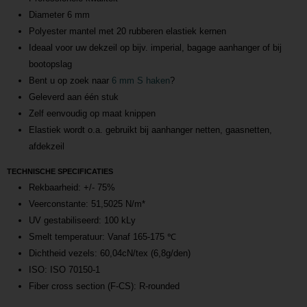
Diameter 6 mm
Polyester mantel met 20 rubberen elastiek kernen
Ideaal voor uw dekzeil op bijv. imperial, bagage aanhanger of bij
bootopslag
Bent u op zoek naar
6 mm S haken
?
Geleverd aan één stuk
Zelf eenvoudig op maat knippen
Elastiek wordt o.a. gebruikt bij aanhanger netten, gaasnetten,
afdekzeil
TECHNISCHE SPECIFICATIES
Rekbaarheid: +/- 75%
Veerconstante: 51,5025 N/m*
UV gestabiliseerd: 100 kLy
Smelt temperatuur: Vanaf 165-175 ℃
Dichtheid vezels: 60,04cN/tex (6,8g/den)
ISO: ISO 70150-1
Fiber cross section (F-CS): R-rounded