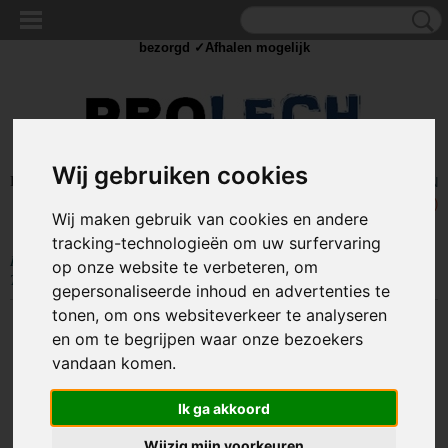
✓Scherpe prijzen ✓Achteraf betalen ✓ Vandaag besteld
dinsdag
bezorgd ✓Afhalen mogelijk
Wij gebruiken cookies
Inloggen
Registreren
UW WINKELWAGEN
Geen producten
(0)
Wij maken gebruik van cookies en andere
tracking-technologieën om uw surfervaring
Home
>
TOUW & ELASTIEK
>
6MM ELASTIEK
>
50 meter Elastisch
op onze website te verbeteren, om
Touw - 6 mm - WIT - elastiek op rol
gepersonaliseerde inhoud en advertenties te
tonen, om ons websiteverkeer te analyseren
en om te begrijpen waar onze bezoekers
vandaan komen.
Ik ga akkoord
Wijzig mijn voorkeuren