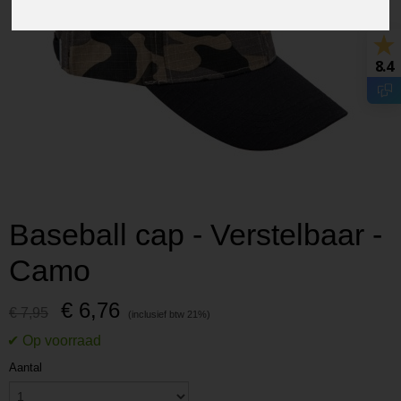
8.4
Baseball cap - Verstelbaar -
Camo
€ 6,76
€ 7,95
Aantal