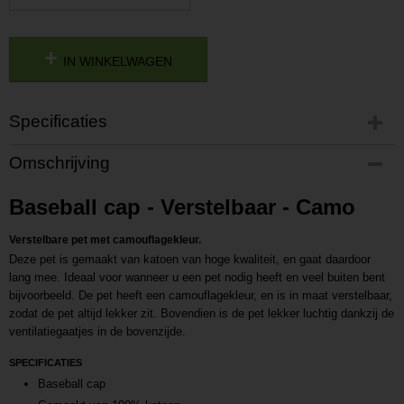
IN WINKELWAGEN
Specificaties
Productcode
Omschrijving
P202207040915
Productcode leverancier
Baseball cap - Verstelbaar - Camo
L202207040915
Verstelbare pet met camouflagekleur.
Deze pet is gemaakt van katoen van hoge kwaliteit, en gaat daardoor
lang mee. Ideaal voor wanneer u een pet nodig heeft en veel buiten bent
bijvoorbeeld. De pet heeft een camouflagekleur, en is in maat verstelbaar,
zodat de pet altijd lekker zit. Bovendien is de pet lekker luchtig dankzij de
ventilatiegaatjes in de bovenzijde.
SPECIFICATIES
Baseball cap