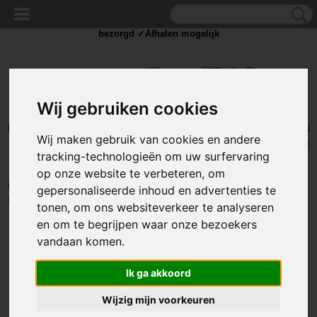
✓Scherpe prijzen ✓Achteraf betalen ✓ Vandaag besteld
woensdag
bezorgd ✓Afhalen mogelijk
Wij gebruiken cookies
Inloggen
Registreren
UW WINKELWAGEN
Wij maken gebruik van cookies en andere
Geen producten
(0)
tracking-technologieën om uw surfervaring
op onze website te verbeteren, om
Home
>
VEILIGHEID
>
Werkkleding
>
Overige werkkleding
>
Baseball
gepersonaliseerde inhoud en advertenties te
cap - Verstelbaar - Camo
tonen, om ons websiteverkeer te analyseren
en om te begrijpen waar onze bezoekers
vandaan komen.
Ik ga akkoord
Wijzig mijn voorkeuren