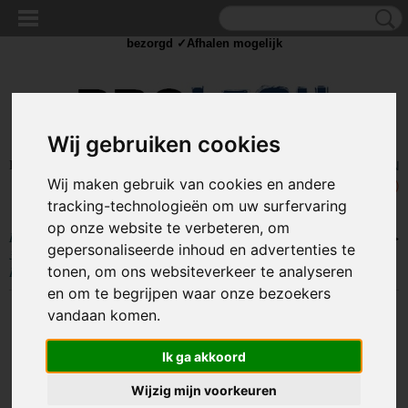
✓Scherpe prijzen ✓Achteraf betalen ✓ Vandaag besteld
dinsdag
bezorgd ✓Afhalen mogelijk
Wij gebruiken cookies
Inloggen
Registreren
UW WINKELWAGEN
Wij maken gebruik van cookies en andere
Geen producten
(0)
tracking-technologieën om uw surfervaring
op onze website te verbeteren, om
Home
>
BEELD EN GELUID
>
Kabels en Splitters
>
(mini) Jack kabels
>
gepersonaliseerde inhoud en advertenties te
3,5 inch Jack Male naar 3,5 inch Jack Female Verlengkabel 1 meter
tonen, om ons websiteverkeer te analyseren
Premium Afgeschermd - Zwart
en om te begrijpen waar onze bezoekers
vandaan komen.
Ik ga akkoord
Wijzig mijn voorkeuren