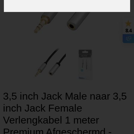
8.4
3,5 inch Jack Male naar 3,5
inch Jack Female
Verlengkabel 1 meter
Premium Afgeschermd -