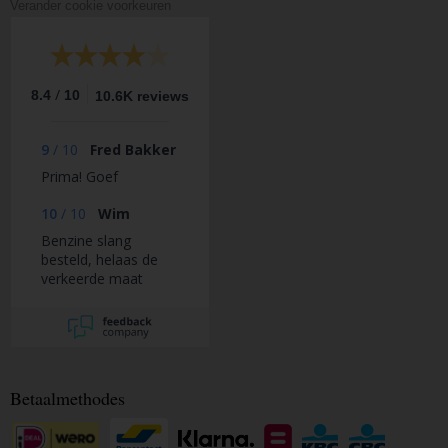
Verander cookie voorkeuren
/
8.4
10
10.6K reviews
9
/
10
Fred Bakker
Prima! Goef
10
/
10
Wim
Benzine slang
besteld, helaas de
verkeerde maat
geleverd na contact
binnen 2 dagen de
juiste geleverd.
Betaalmethodes