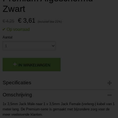
Zwart
€ 3,61
€ 4,25
Aantal
IN WINKELWAGEN
Specificaties
Productcode
Omschrijving
P201703161458
1x 3,5mm Jack Male naar 1 x 3,5mm Jack Female (verleng-) kabel van 1
Productcode leverancier
meter lang. De Premium-serie is gemaakt met bijzondere zorg voor de
L201703161458
meer veeleisende klanten.