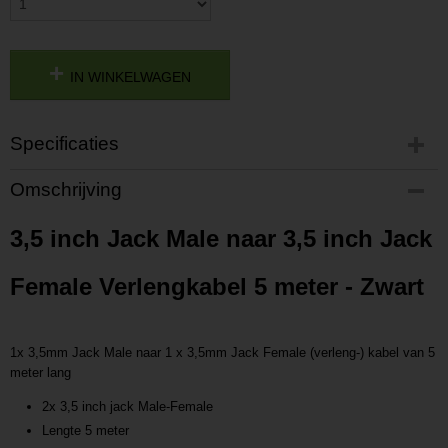
IN WINKELWAGEN
Specificaties
Productcode
Omschrijving
P201810291506
Productcode leverancier
3,5 inch Jack Male naar 3,5 inch Jack
L201810291506
Female Verlengkabel 5 meter - Zwart
1x 3,5mm Jack Male naar 1 x 3,5mm Jack Female (verleng-) kabel van 5
meter lang
2x 3,5 inch jack Male-Female
Lengte 5 meter