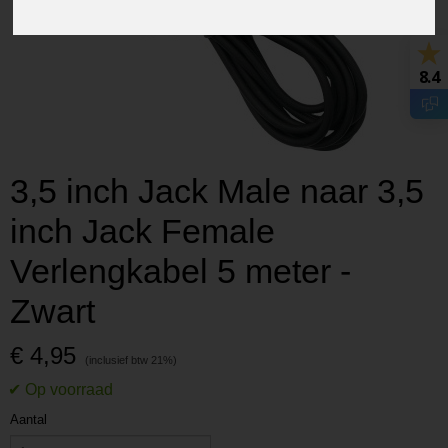
8.4
3,5 inch Jack Male naar 3,5
inch Jack Female
Verlengkabel 5 meter -
Zwart
€ 4,95
Aantal