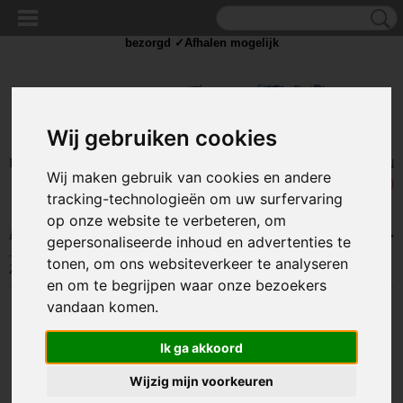
✓Scherpe prijzen ✓Achteraf betalen ✓ Vandaag besteld
dinsdag
bezorgd ✓Afhalen mogelijk
Wij gebruiken cookies
Inloggen
Registreren
UW WINKELWAGEN
Wij maken gebruik van cookies en andere
Geen producten
(0)
tracking-technologieën om uw surfervaring
op onze website te verbeteren, om
Home
>
BEELD EN GELUID
>
Kabels en Splitters
>
(mini) Jack kabels
>
gepersonaliseerde inhoud en advertenties te
3,5 inch Jack Male naar 3,5 inch Jack Female Verlengkabel 5 meter -
tonen, om ons websiteverkeer te analyseren
Zwart
en om te begrijpen waar onze bezoekers
vandaan komen.
Ik ga akkoord
Wijzig mijn voorkeuren