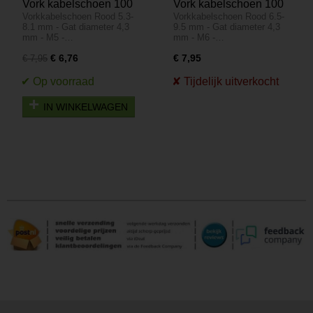
Vork kabelschoen 100
Vork kabelschoen 100
Vorkkabelschoen Rood 5.3-
Vorkkabelschoen Rood 6.5-
stuks - Rood 5.3-8.1
stuks - Rood 6.5-9.5
8.1 mm - Gat diameter 4,3
9.5 mm - Gat diameter 4,3
mm - Gat diameter 4,3
mm - Gat diameter 4,3
mm - M5 -…
mm - M6 -…
mm - M5
mm - M6
€ 6,76
€ 7,95
€ 7,95
IN WINKELWAGEN