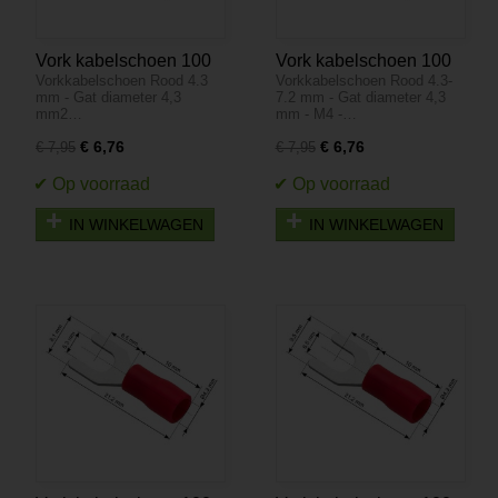
Vork kabelschoen 100
Vork kabelschoen 100
Vorkkabelschoen Rood 4.3
Vorkkabelschoen Rood 4.3-
stuks - 4.3-6.4 mm - Gat
stuks - Rood 4.3-7.2
mm - Gat diameter 4,3
7.2 mm - Gat diameter 4,3
diameter 4,3 mm - M4
mm - Gat diameter 4,3
mm2…
mm - M4 -…
mm - M4
€ 6,76
€ 6,76
€ 7,95
€ 7,95
IN WINKELWAGEN
IN WINKELWAGEN