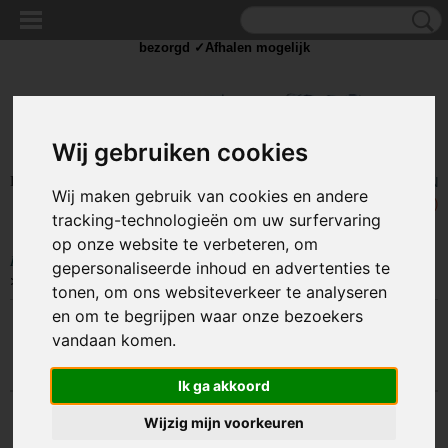
✓Scherpe prijzen ✓Achteraf betalen ✓ Vandaag besteld
dinsdag
bezorgd ✓Afhalen mogelijk
Wij gebruiken cookies
Inloggen
Registreren
UW WINKELWAGEN
Wij maken gebruik van cookies en andere
Geen producten
(0)
tracking-technologieën om uw surfervaring
op onze website te verbeteren, om
Home
>
COMPONENTEN
>
KABELSCHOEN / DRAAD CONNECTORS
gepersonaliseerde inhoud en advertenties te
>
Kabelschoen - Vork
tonen, om ons websiteverkeer te analyseren
en om te begrijpen waar onze bezoekers
vandaan komen.
Sorteer op:
Ik ga akkoord
Wijzig mijn voorkeuren