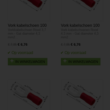
Vork kabelschoen 100
Vork kabelschoen 100
Vorkkabelschoen Rood 3,7
Vork-kabelschoenen Rood
stuks - Rood 3,7-6.4
stuks - Rood 4.3-8.1
mm - Gat diameter 4,3
4.3 mm - Gat diameter 4,3
mm - Gat diameter 4,3
mm - Gat diameter 4,3
mm2…
mm2…
mm - M3
mm - M3
€ 6,76
€ 6,76
€ 7,95
€ 7,95
IN WINKELWAGEN
IN WINKELWAGEN