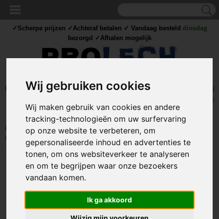
✓Scherpe prijzen ✓Achteraf betalen ✓ Vandaag besteld
dinsdag
bezorgd ✓Afhalen mogelijk
Wij gebruiken cookies
Inloggen
Registreren
UW WINKELWAGEN
Geen producten
(0)
Wij maken gebruik van cookies en andere
tracking-technologieën om uw surfervaring
Home
>
IJZERWAREN
>
BEVESTIGING
>
WINDHAKEN
>
Windhaak
op onze website te verbeteren, om
met schroefoog - 100 x 4mm - Gegalvaniseerd
gepersonaliseerde inhoud en advertenties te
tonen, om ons websiteverkeer te analyseren
en om te begrijpen waar onze bezoekers
vandaan komen.
Ik ga akkoord
Wijzig mijn voorkeuren