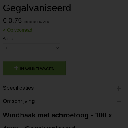
Gegalvaniseerd
€ 0,75
Aantal
IN WINKELWAGEN
Specificaties
Productcode
Omschrijving
P202312041112
Productcode leverancier
Windhaak met schroefoog - 100 x
L202312041112