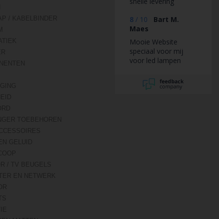
snelle levering
N
AP / KABELBINDER
8
/
10
Bart M.
Maes
M
TIEK
Mooie Website
speciaal voor mij
ER
voor led lampen
NENTEN
veiligheid
IGING
HEID
ORD
NGER TOEBEHOREN
CCESSOIRES
EN GELUID
COOP
R / TV BEUGELS
TER EN NETWERK
OR
TS
IE