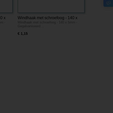
0 x
Windhaak met schroefoog - 140 x
mm -
Windhaak met schroefoog - 140 x 5mm -
5mm - Gegalvaniseerd
Gegalvaniseerd…
€ 1,15