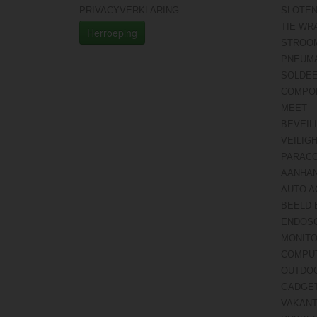
PRIVACYVERKLARING
SLOTE
TIE WR
Herroeping
STROO
PNEUMA
SOLDE
COMPO
MEET
BEVEIL
VEILIG
PARAC
AANHA
AUTO A
BEELD 
ENDOS
MONITO
COMPU
OUTDO
GADGE
VAKANT