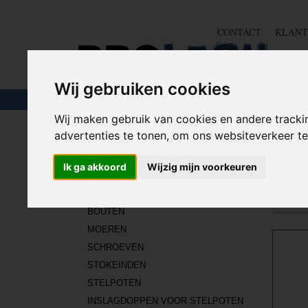
CONTACT
KLANT
Wij gebruiken cookies
TOUW & ELASTIEK
SLANGEN
GEREE
Wij maken gebruik van cookies en andere tracki
advertenties te tonen, om ons websiteverkeer 
Home
>
IJZERWAREN
>
BEVESTIGING
>
WINDHAKE
Ik ga akkoord
Wijzig mijn voorkeuren
IJZERWAREN
Sorteer
BOUTEN
MOEREN
SCHROEVEN
STOKEINDEN
STELPOTEN
INSLAGDOPPEN VOOR STELPOTEN