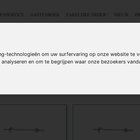
ENSERVICE
GASTENBOEK
ZAKELIJKE ORDER?
NIEUW
P
DSCHAP
IJZERWAREN
TUIN
BEDRADING
S
ng-technologieën om uw surfervaring op onze website te v
te analyseren en om te begrijpen waar onze bezoekers van
N
 op: