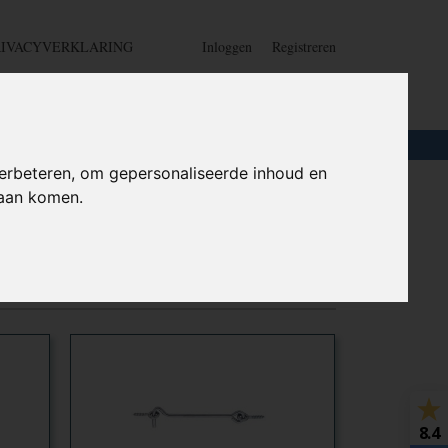
RIVACYVERKLARING
Inloggen
Registreren
UW WINKELWAGEN
Geen producten
(0)
LOTEN
+
HOME
erbeteren, om gepersonaliseerde inhoud en
daan komen.
8.4