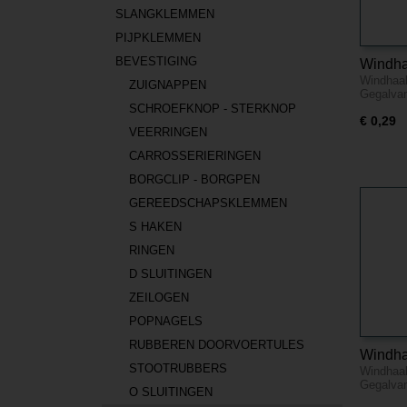
SLANGKLEMMEN
PIJPKLEMMEN
BEVESTIGING
Windha
Windhaak
3mm - 
ZUIGNAPPEN
Gegalva
SCHROEFKNOP - STERKNOP
€ 0,29
VEERRINGEN
CARROSSERIERINGEN
BORGCLIP - BORGPEN
GEREEDSCHAPSKLEMMEN
S HAKEN
RINGEN
D SLUITINGEN
ZEILOGEN
POPNAGELS
RUBBEREN DOORVOERTULES
Windha
STOOTRUBBERS
Windhaak
6mm - 
Gegalva
O SLUITINGEN