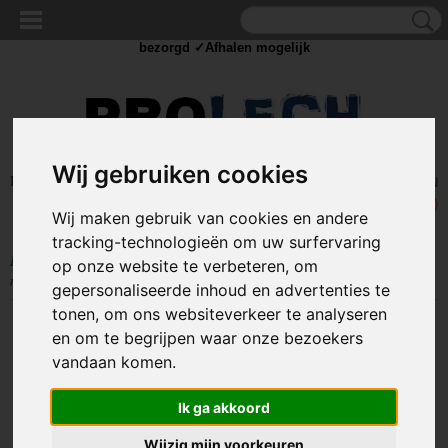
✓Scherpe prijzen ✓Achteraf betalen ✓ Vandaag besteld
dinsdag
bezorgd ✓Afhalen mogelijk
Wij gebruiken cookies
Inloggen
Registreren
UW WINKELWAGEN
Geen producten
(0)
Wij maken gebruik van cookies en andere
tracking-technologieën om uw surfervaring
Home
>
IJZERWAREN
>
BEVESTIGING
>
WINDHAKEN
>
Windhaak
op onze website te verbeteren, om
met schroefoog - 140 x 5mm - Gegalvaniseerd
gepersonaliseerde inhoud en advertenties te
tonen, om ons websiteverkeer te analyseren
en om te begrijpen waar onze bezoekers
vandaan komen.
Ik ga akkoord
Wijzig mijn voorkeuren