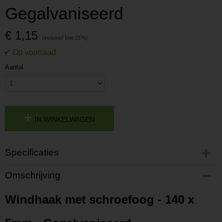
Gegalvaniseerd
€ 1,15
Aantal
IN WINKELWAGEN
Specificaties
Productcode
Omschrijving
P202312041121
Productcode leverancier
Windhaak met schroefoog - 140 x
L202312041121