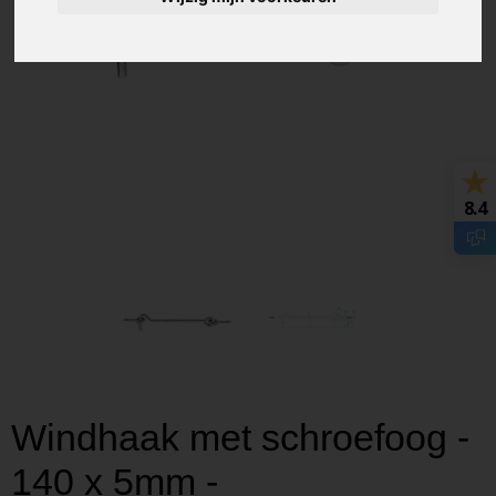
8.4
Windhaak met schroefoog -
140 x 5mm -