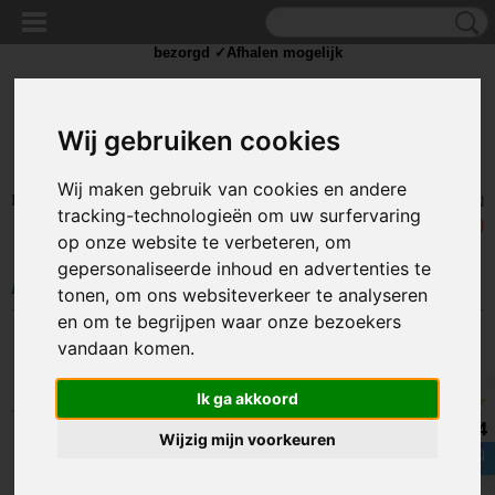
✓Scherpe prijzen ✓Achteraf betalen ✓ Vandaag besteld
dinsdag
bezorgd ✓Afhalen mogelijk
Wij gebruiken cookies
Wij maken gebruik van cookies en andere
Inloggen
Registreren
UW WINKELWAGEN
tracking-technologieën om uw surfervaring
Geen producten
(0)
op onze website te verbeteren, om
gepersonaliseerde inhoud en advertenties te
Home
>
PNEUMATIEK
>
Koppelingen
>
Haakse insteekkoppelingen
tonen, om ons websiteverkeer te analyseren
en om te begrijpen waar onze bezoekers
vandaan komen.
Sorteer op:
Ik ga akkoord
8.4
Wijzig mijn voorkeuren