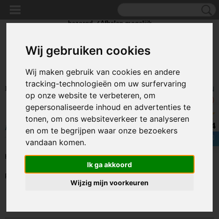
✓Scherpe prijzen ✓Achteraf betalen ✓ Vandaag besteld
dinsdag
bezorgd ✓Afhalen mogelijk
Wij gebruiken cookies
Wij maken gebruik van cookies en andere
tracking-technologieën om uw surfervaring
Inloggen
Registreren
UW WINKELWAGEN
op onze website te verbeteren, om
Geen producten
(0)
gepersonaliseerde inhoud en advertenties te
tonen, om ons websiteverkeer te analyseren
8.4
Home
>
STROOM
>
Batterijen
>
Hoortoestel batterijen
en om te begrijpen waar onze bezoekers
vandaan komen.
Helaas bevinden er zich in deze categorie nog geen producten.
Ik ga akkoord
Probeert u het later nog eens!
Wijzig mijn voorkeuren