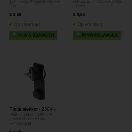
16A - Geaard Haakse stekker
schakelaar + indicatielampje
indicatielampje - Zwart
met…
- Zwart…
€ 2,95
€ 9,95
IN WINKELWAGEN
IN WINKELWAGEN
Platte stekker - 230V -
Platte stekker - 230V - 90
90 graden
graden Maak zelf een
verlengkabel…