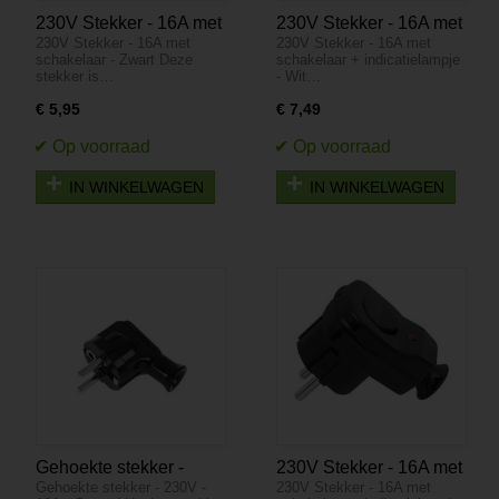
230V Stekker - 16A met
230V Stekker - 16A met
230V Stekker - 16A met
230V Stekker - 16A met
schakelaar - Zwart
schakelaar +
schakelaar - Zwart Deze
schakelaar + indicatielampje
indicatielampje - Wit
stekker is…
- Wit…
€ 5,95
€ 7,49
IN WINKELWAGEN
IN WINKELWAGEN
Gehoekte stekker -
230V Stekker - 16A met
Gehoekte stekker - 230V -
230V Stekker - 16A met
230V - 16A - Geaard
schakelaar +