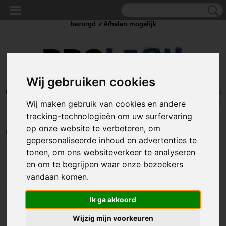
✓Scherpe prijzen ✓Achteraf betalen ✓ Vandaag besteld
dinsdag
bezorgd ✓Afhalen mogelijk
Wij gebruiken cookies
Inloggen
Registreren
UW WINKELWAGEN
Geen producten
(0)
Wij maken gebruik van cookies en andere
tracking-technologieën om uw surfervaring
op onze website te verbeteren, om
Home
>
STROOM
>
Stekkers
>
Stekkers
gepersonaliseerde inhoud en advertenties te
tonen, om ons websiteverkeer te analyseren
Sorteer op:
en om te begrijpen waar onze bezoekers
vandaan komen.
Ik ga akkoord
Wijzig mijn voorkeuren