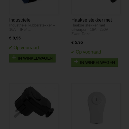
Industriële
Haakse stekker met
Industriële Rubberstekker –
Haakse stekker met
Rubberstekker – 16A –
uitwerper - 16A - 250V -
16A – IP54…
uitwerper - 16A - 250V -
IP54 – Met
Zwart
Zwart Deze…
Kabeleingang
€ 9,95
€ 5,95
IN WINKELWAGEN
IN WINKELWAGEN