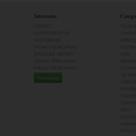
Informatie
Catego
CONTACT
TOUW &
KLANTENSERVICE
SLANG
GASTENBOEK
GEREE
PRIVACYVERKLARING
IJZERW
ZAKELIJKE ORDER?
TUIN
COOKIE VERKLARING
BEDRA
PRIVACYVERKLARING
SLOTE
TIE WR
Herroeping
STROO
PNEUMA
SOLDE
COMPO
MEET
BEVEIL
VEILIG
PARAC