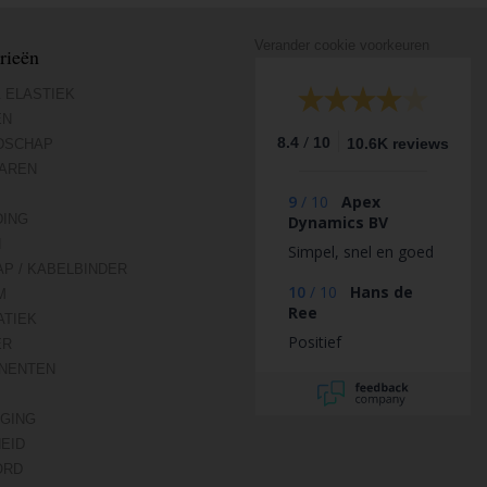
Verander cookie voorkeuren
rieën
 ELASTIEK
EN
/
8.4
10
10.6K reviews
DSCHAP
AREN
9
/
10
Apex
DING
Dynamics BV
N
Simpel, snel en goed
AP / KABELBINDER
10
/
10
Hans de
M
Ree
TIEK
Positief
ER
NENTEN
IGING
HEID
ORD