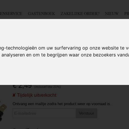
ENSERVICE
GASTENBOEK
ZAKELIJKE ORDER?
NIEUW
P
DSCHAP
IJZERWAREN
TUIN
BEDRADING
S
ng-technologieën om uw surfervaring op onze website te v
te analyseren en om te begrijpen waar onze bezoekers van
>
12V schakelaars
>
Schakelaar - Zwart - 12 volt - 20A
Schakelaar - Zwart - 12 vol
€ 2,49
Ontvang een mailtje zodra het product weer op voorraad is.
Verstuur