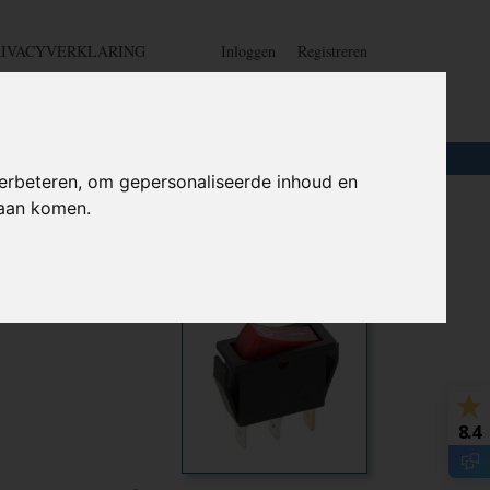
RIVACYVERKLARING
Inloggen
Registreren
UW WINKELWAGEN
Geen producten
(0)
LOTEN
+
HOME
erbeteren, om gepersonaliseerde inhoud en
daan komen.
t - 20A
Ook interessant
8.4