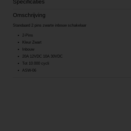
Specificaties
Productcode
L201701031651
Omschrijving
EAN code
P201701031651
Standaard 2 pins zwarte inbouw schakelaar
2-Pins
Kleur Zwart
Inbouw
20A 12VDC 10A 30VDC
Tot 10.000 cycli
ASW-06