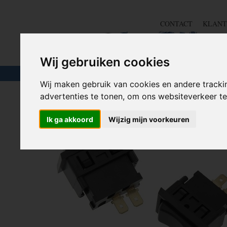
CONTACT
KLANT
Wij gebruiken cookies
TOUW & ELASTIEK
SLANGEN
GEREE
Wij maken gebruik van cookies en andere tracki
advertenties te tonen, om ons websiteverkeer 
Home
>
STROOM
>
Schakelaars
>
Standaard schakelaar
Ik ga akkoord
Wijzig mijn voorkeuren