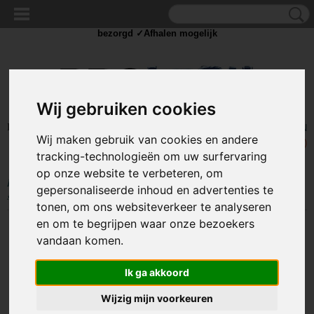
✓Scherpe prijzen ✓Achteraf betalen ✓ Vandaag besteld
dinsdag
bezorgd ✓Afhalen mogelijk
Wij gebruiken cookies
Inloggen
Registreren
UW WINKELWAGEN
Wij maken gebruik van cookies en andere
Geen producten
(0)
tracking-technologieën om uw surfervaring
op onze website te verbeteren, om
Home
>
STROOM
>
Schakelaars
>
Standaard schakelaar
>
12V
gepersonaliseerde inhoud en advertenties te
schakelaars
>
Schakelaar - blauw - 12 volt - 20A - verlicht rond - 3 pins
tonen, om ons websiteverkeer te analyseren
en om te begrijpen waar onze bezoekers
vandaan komen.
Ik ga akkoord
Wijzig mijn voorkeuren