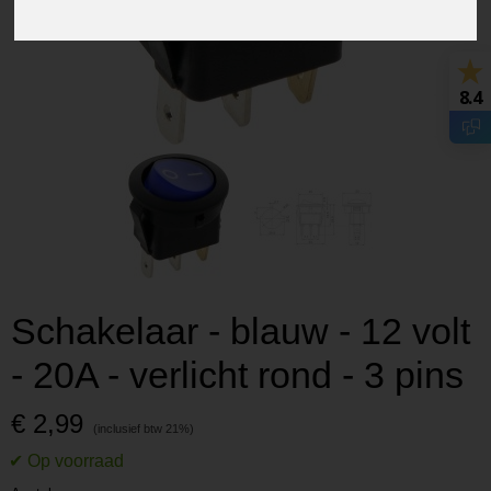
8.4
Schakelaar - blauw - 12 volt
- 20A - verlicht rond - 3 pins
€ 2,99