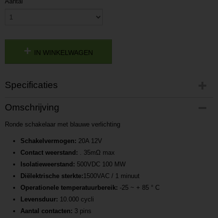
Aantal
IN WINKELWAGEN
Specificaties
Productcode
Omschrijving
P201701051600
Ronde schakelaar met blauwe verlichting
Productcode leverancier
L201701051600
Schakelvermogen:
20A 12V
Contact weerstand:
. 35mΩ max
Isolatieweerstand:
500VDC 100 MW
Diëlektrische sterkte:
1500VAC / 1 minuut
Operationele temperatuurbereik:
-25 ~ + 85 ° C
Levensduur:
10.000 cycli
Aantal contacten:
3 pins