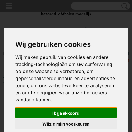
✓Scherpe prijzen ✓Achteraf betalen ✓ Vandaag besteld
dinsdag
bezorgd ✓Afhalen mogelijk
Wij gebruiken cookies
Inloggen
Registreren
UW WINKELWAGEN
Wij maken gebruik van cookies en andere
Geen producten
(0)
tracking-technologieën om uw surfervaring
op onze website te verbeteren, om
Home
>
STROOM
>
Schakelaars
>
Standaard schakelaar
>
12V
gepersonaliseerde inhoud en advertenties te
schakelaars
>
Schakelaar - groen - 12 volt - 20A - verlicht rond - 3 pins
tonen, om ons websiteverkeer te analyseren
en om te begrijpen waar onze bezoekers
vandaan komen.
Ik ga akkoord
Wijzig mijn voorkeuren