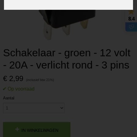
8.4
Schakelaar - groen - 12 volt
- 20A - verlicht rond - 3 pins
€ 2,99
Aantal
IN WINKELWAGEN