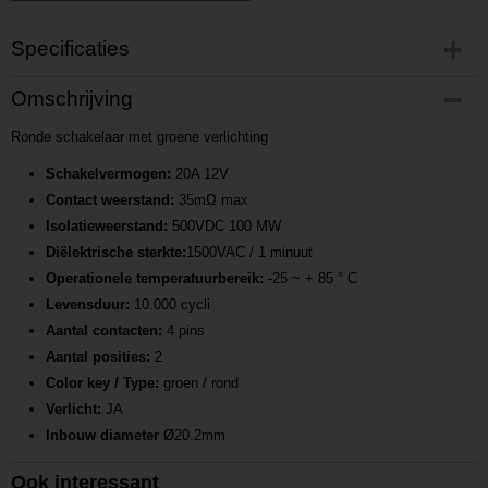
Specificaties
Productcode
Omschrijving
P201701051603
Ronde schakelaar met groene verlichting
Productcode leverancier
L201701051603
Schakelvermogen:
20A 12V
Contact weerstand:
35mΩ max
Isolatieweerstand:
500VDC 100 MW
Diëlektrische sterkte:
1500VAC / 1 minuut
Operationele temperatuurbereik:
-25 ~ + 85 ° C
Levensduur:
10.000 cycli
Aantal contacten:
4 pins
Aantal posities:
2
Color key / Type:
groen / rond
Verlicht:
JA
Inbouw diameter
Ø20.2mm
Ook interessant