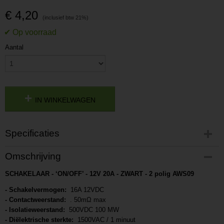
€ 4,20
Aantal
IN WINKELWAGEN
Specificaties
Productcode
Omschrijving
P201702031200
SCHAKELAAR - ‘ON/OFF’ - 12V 20A - ZWART - 2 polig AWS09
Productcode leverancier
L201702031200
- Schakelvermogen:
16A 12VDC
- Contactweerstand:
. 50mΩ max
- Isolatieweerstand:
500VDC 100 MW
- Diëlektrische sterkte:
1500VAC / 1 minuut