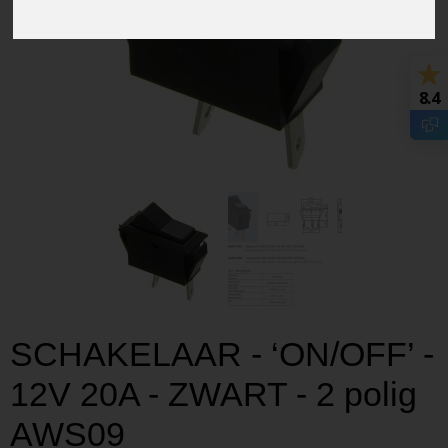
8.4
SCHAKELAAR - ‘ON/OFF’ -
12V 20A - ZWART - 2 polig
AWS09