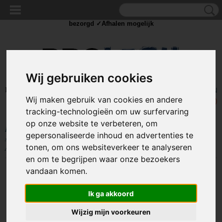
✓Scherpe prijzen ✓Achteraf betalen ✓ Vandaag besteld
dinsdag
bezorgd ✓Afhalen mogelijk
Wij gebruiken cookies
Inloggen
Registreren
UW WINKELWAGEN
Wij maken gebruik van cookies en andere
Geen producten
(0)
tracking-technologieën om uw surfervaring
op onze website te verbeteren, om
Home
>
STROOM
>
Schakelaars
>
Standaard schakelaar
>
12V
gepersonaliseerde inhoud en advertenties te
schakelaars
>
SCHAKELAAR - ‘ON/OFF’ - 12V 20A - ZWART - 2 polig
tonen, om ons websiteverkeer te analyseren
AWS09
en om te begrijpen waar onze bezoekers
vandaan komen.
Ik ga akkoord
Wijzig mijn voorkeuren