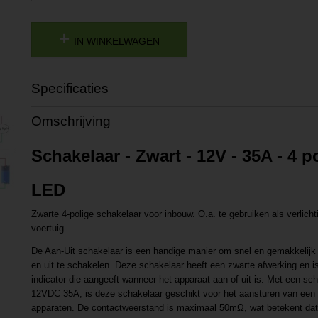
IN WINKELWAGEN
Specificaties
Productcode
P202108271321
Omschrijving
Productcode leverancier
L202108271321
Schakelaar - Zwart - 12V - 35A - 4 po
LED
Zwarte 4-polige schakelaar voor inbouw. O.a. te gebruiken als verlich
voertuig
De Aan-Uit schakelaar is een handige manier om snel en gemakkelijk 
en uit te schakelen. Deze schakelaar heeft een zwarte afwerking en 
indicator die aangeeft wanneer het apparaat aan of uit is. Met een s
12VDC 35A, is deze schakelaar geschikt voor het aansturen van een
apparaten. De contactweerstand is maximaal 50mΩ, wat betekent dat 