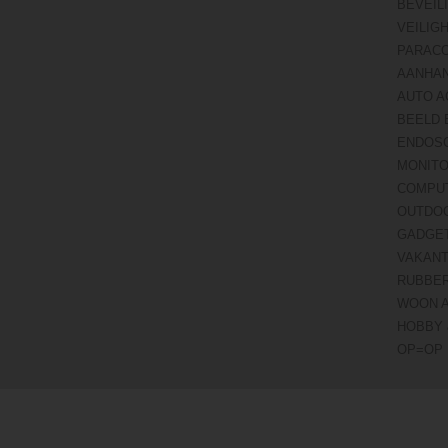
BEVEIL
VEILIG
PARAC
AANHA
AUTO A
BEELD 
ENDOS
MONITO
COMPU
OUTDO
GADGE
VAKANT
RUBBE
WOON 
HOBBY 
OP=OP