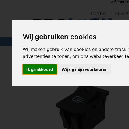
✓Scherpe 
CONTACT
KLANT
Wij gebruiken cookies
TOUW & ELASTIEK
SLANGEN
GEREE
Wij maken gebruik van cookies en andere tracki
advertenties te tonen, om ons websiteverkeer 
Home
>
STROOM
>
Schakelaars
>
Standaard schakelaar
Ik ga akkoord
Wijzig mijn voorkeuren