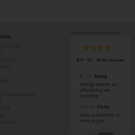
Verander cookie voorkeuren
rieën
 ELASTIEK
EN
/
8.4
10
10.6K reviews
DSCHAP
AREN
9
/
10
Boing
DING
Keurige website en
N
afhandeling van
AP / KABELBINDER
bestelling
M
10
/
10
Pieter
TIEK
Ruim assortiment en
ER
nette prijzen
NENTEN