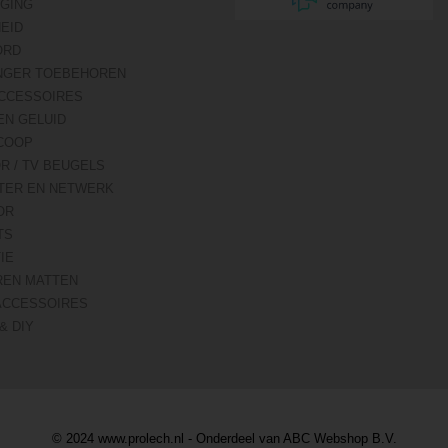
IGING
HEID
ORD
NGER TOEBEHOREN
CCESSOIRES
EN GELUID
COOP
R / TV BEUGELS
TER EN NETWERK
OR
TS
IE
REN MATTEN
ACCESSOIRES
& DIY