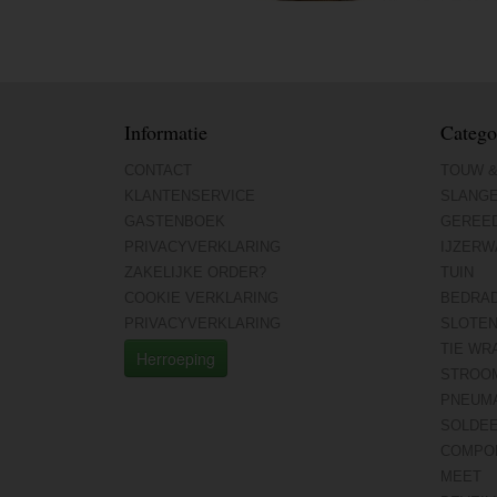
Informatie
Catego
CONTACT
TOUW &
KLANTENSERVICE
SLANG
GASTENBOEK
GEREE
PRIVACYVERKLARING
IJZERW
ZAKELIJKE ORDER?
TUIN
COOKIE VERKLARING
BEDRA
PRIVACYVERKLARING
SLOTE
TIE WR
Herroeping
STROO
PNEUMA
SOLDE
COMPO
MEET