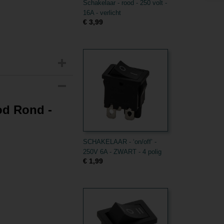
Schakelaar - rood - 250 volt -
16A - verlicht
€ 3,99
ood Rond -
SCHAKELAAR - ‘on/off’ -
250V 6A - ZWART - 4 polig
€ 1,99