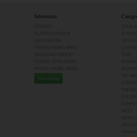
Informatie
Catego
CONTACT
TOUW &
KLANTENSERVICE
SLANG
GASTENBOEK
GEREE
PRIVACYVERKLARING
IJZERW
ZAKELIJKE ORDER?
TUIN
COOKIE VERKLARING
BEDRA
PRIVACYVERKLARING
SLOTE
TIE WR
Herroeping
STROO
PNEUMA
SOLDE
COMPO
MEET
BEVEIL
VEILIG
PARAC