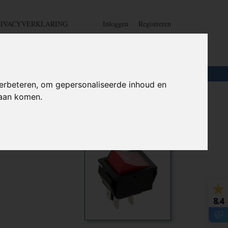
RIVACYVERKLARING
Inloggen
Registreren
UW WINKELWAGEN
Geen producten
(0)
LOTEN
+
HOME
erbeteren, om gepersonaliseerde inhoud en
daan komen.
250V -
Ook interessant
8.4