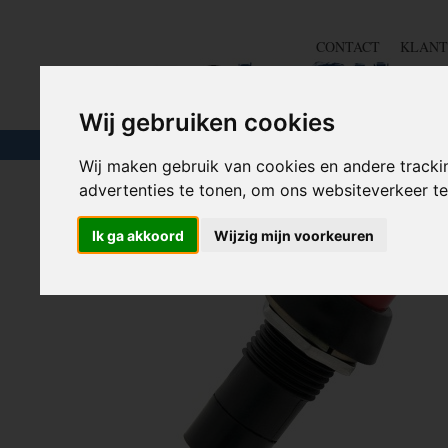
CONTACT
KLANT
Wij gebruiken cookies
TOUW & ELASTIEK
SLANGEN
GEREE
Wij maken gebruik van cookies en andere tracki
advertenties te tonen, om ons websiteverkeer 
Home
>
STROOM
>
Schakelaars
>
Standaard schakelaar
Ik ga akkoord
Wijzig mijn voorkeuren