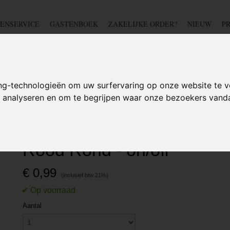
ENSERVICE
GASTENBOEK
ZAKELIJKE ORDER?
NIEUW
P
DSCHAP
IJZERWAREN
TUIN
BEDRADING
S
ng-technologieën om uw surfervaring op onze website te v
te analyseren en om te begrijpen waar onze bezoekers van
>
200V+ schakelaars
>
Schakelaar 2 Polig - 1A - 250V - Rood Rond - on/off
Schakelaar 2 Polig - 1A - 
Rood Rond - on/off
€ 0,99
Aantal