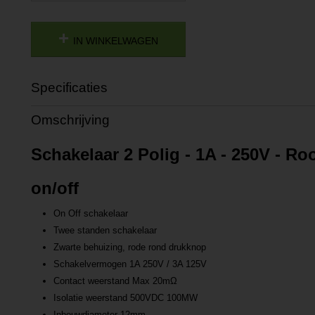
IN WINKELWAGEN
Specificaties
Productcode
P201701051337
Omschrijving
Productcode leverancier
L201701051337
Schakelaar 2 Polig - 1A - 250V - R
on/off
On Off schakelaar
Twee standen schakelaar
Zwarte behuizing, rode rond drukknop
Schakelvermogen 1A 250V / 3A 125V
Contact weerstand Max 20mΩ
Isolatie weerstand 500VDC 100MW
Inbouwdiameter 12mm