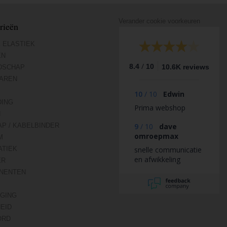
Verander cookie voorkeuren
rieën
 ELASTIEK
EN
/
8.4
10
10.6K reviews
DSCHAP
AREN
10
/
10
Edwin
DING
Prima webshop
N
AP / KABELBINDER
9
/
10
dave
omroepmax
M
TIEK
snelle communicatie
en afwikkeling
ER
NENTEN
IGING
HEID
ORD