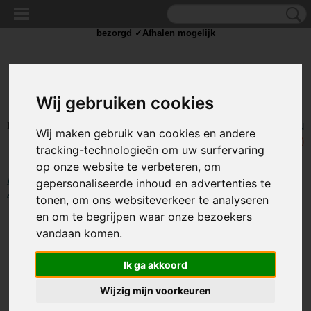
✓Scherpe prijzen ✓Achteraf betalen ✓ Vandaag besteld
dinsdag
bezorgd ✓Afhalen mogelijk
Wij gebruiken cookies
Inloggen
Registreren
UW WINKELWAGEN
Wij maken gebruik van cookies en andere
Geen producten
(0)
tracking-technologieën om uw surfervaring
op onze website te verbeteren, om
Home
>
STROOM
>
Schakelaars
>
Standaard schakelaar
>
200V+
gepersonaliseerde inhoud en advertenties te
schakelaars
>
SCHAKELAAR - ‘on/off’ - 250V 6A - ZWART - 4 polig
tonen, om ons websiteverkeer te analyseren
en om te begrijpen waar onze bezoekers
vandaan komen.
Ik ga akkoord
Wijzig mijn voorkeuren