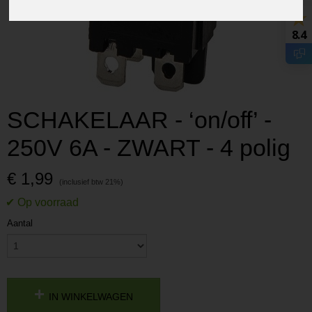
8.4
SCHAKELAAR - ‘on/off’ -
250V 6A - ZWART - 4 polig
€ 1,99
Aantal
IN WINKELWAGEN