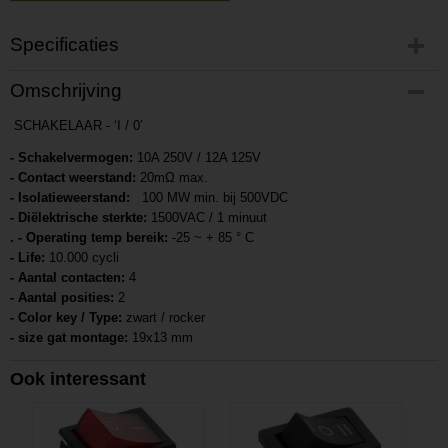
Specificaties
Productcode
Omschrijving
P20172131746
SCHAKELAAR - ‘I / 0’
Productcode leverancier
L20172131746
- Schakelvermogen:
10A 250V / 12A 125V
- Contact weerstand:
20mΩ max.
- Isolatieweerstand:
100 MW min. bij 500VDC
- Diëlektrische sterkte:
1500VAC / 1 minuut
. - Operating temp bereik:
-25 ~ + 85 ° C
- Life:
10.000 cycli
- Aantal contacten:
4
- Aantal posities:
2
- Color key / Type:
zwart / rocker
- size gat montage:
19x13 mm
Ook interessant