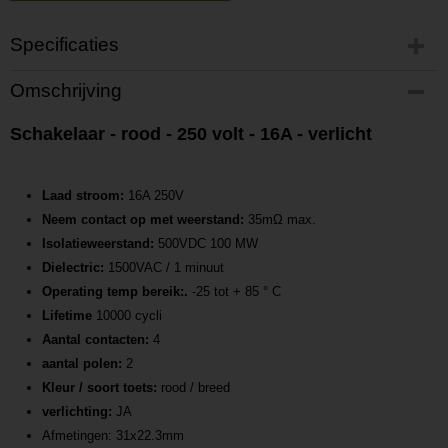
Specificaties
Productcode
Omschrijving
P202101151135
Productcode leverancier
Schakelaar - rood - 250 volt - 16A - verlicht
L202101151135
Laad stroom:
16A 250V
Neem contact op met weerstand:
35mΩ max.
Isolatieweerstand:
500VDC 100 MW
Dielectric:
1500VAC / 1 minuut
Operating temp bereik:.
-25 tot + 85 ° C
Lifetime
10000 cycli
Aantal contacten:
4
aantal polen:
2
Kleur / soort toets:
rood / breed
verlichting:
JA
Afmetingen: 31x22.3mm