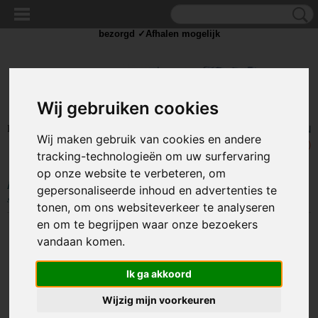
✓Scherpe prijzen ✓Achteraf betalen ✓ Vandaag besteld
zaterdag
bezorgd ✓Afhalen mogelijk
Wij gebruiken cookies
Inloggen
Registreren
UW WINKELWAGEN
Wij maken gebruik van cookies en andere
Geen producten
(0)
tracking-technologieën om uw surfervaring
op onze website te verbeteren, om
Home
>
STROOM
>
Schakelaars
>
Standaard schakelaar
>
200V+
gepersonaliseerde inhoud en advertenties te
schakelaars
>
Schakelaar - rood - 250 volt - 16A - verlicht
tonen, om ons websiteverkeer te analyseren
en om te begrijpen waar onze bezoekers
vandaan komen.
Ik ga akkoord
Wijzig mijn voorkeuren