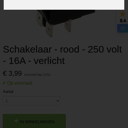
8.4
Schakelaar - rood - 250 volt
- 16A - verlicht
€ 3,99
Aantal
IN WINKELWAGEN