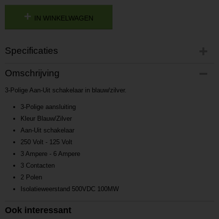
IN WINKELWAGEN
Specificaties
Productcode
Omschrijving
P201710311654
3-Polige Aan-Uit schakelaar in blauw/zilver.
Productcode leverancier
L201710311654
3-Polige aansluiting
Kleur Blauw/Zilver
Aan-Uit schakelaar
250 Volt - 125 Volt
3 Ampere - 6 Ampere
3 Contacten
2 Polen
Isolatieweerstand 500VDC 100MW
Ook interessant