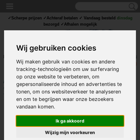
✓Scherpe prijzen ✓Achteraf betalen ✓ Vandaag besteld
dinsdag
bezorgd ✓Afhalen mogelijk
Wij gebruiken cookies
Inloggen
Registreren
UW WINKELWAGEN
Wij maken gebruik van cookies en andere
Geen producten
(0)
tracking-technologieën om uw surfervaring
op onze website te verbeteren, om
Home
>
STROOM
>
Schakelaars
>
Standaard schakelaar
>
200V+
gepersonaliseerde inhoud en advertenties te
schakelaars
>
SCHAKELAAR - ‘ON/OFF’ - 250V 3A - BLAUW/ZILVER
tonen, om ons websiteverkeer te analyseren
- 3 polig
en om te begrijpen waar onze bezoekers
vandaan komen.
Ik ga akkoord
Wijzig mijn voorkeuren