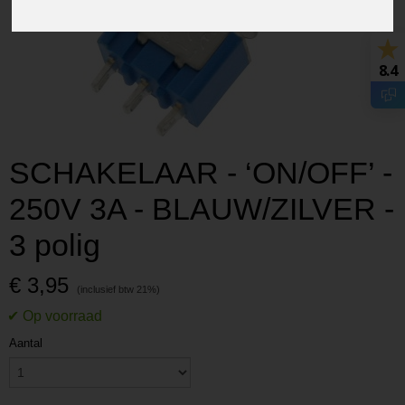
8.4
SCHAKELAAR - ‘ON/OFF’ -
250V 3A - BLAUW/ZILVER -
3 polig
€ 3,95
Aantal