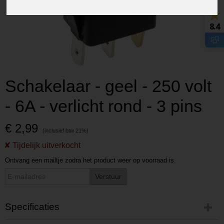
8.4
Schakelaar - geel - 250 volt
- 6A - verlicht rond - 3 pins
€ 2,99
Ontvang een mailtje zodra het product weer op voorraad is.
Verstuur
Specificaties