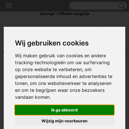
✓Scherpe prijzen ✓Achteraf betalen ✓ Vandaag besteld
dinsdag
bezorgd ✓Afhalen mogelijk
Wij gebruiken cookies
Inloggen
Registreren
UW WINKELWAGEN
Wij maken gebruik van cookies en andere
Geen producten
(0)
tracking-technologieën om uw surfervaring
op onze website te verbeteren, om
Home
>
STROOM
>
Schakelaars
>
Standaard schakelaar
>
200V+
gepersonaliseerde inhoud en advertenties te
schakelaars
>
Schakelaar - geel - 250 volt - 6A - verlicht rond - 3 pins
tonen, om ons websiteverkeer te analyseren
en om te begrijpen waar onze bezoekers
vandaan komen.
Ik ga akkoord
Wijzig mijn voorkeuren