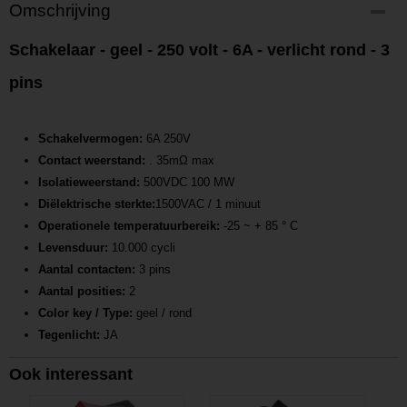
Productcode
Omschrijving
P202101151005
Productcode leverancier
Schakelaar - geel - 250 volt - 6A - verlicht rond - 3
L202101151005
pins
Schakelvermogen:
6A 250V
Contact weerstand:
. 35mΩ max
Isolatieweerstand:
500VDC 100 MW
Diëlektrische sterkte:
1500VAC / 1 minuut
Operationele temperatuurbereik:
-25 ~ + 85 ° C
Levensduur:
10.000 cycli
Aantal contacten:
3 pins
Aantal posities:
2
Color key / Type:
geel / rond
Tegenlicht:
JA
Ook interessant