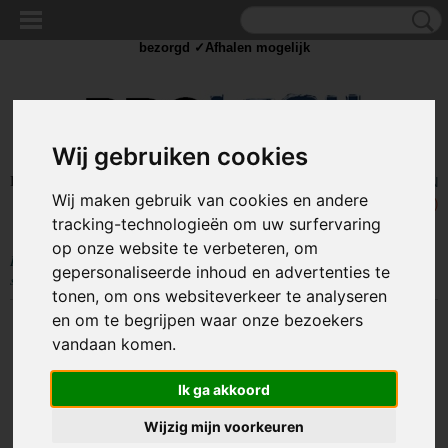
✓Scherpe prijzen ✓Achteraf betalen ✓ Vandaag besteld
zaterdag
bezorgd ✓Afhalen mogelijk
Wij gebruiken cookies
Inloggen
Registreren
UW WINKELWAGEN
Wij maken gebruik van cookies en andere
Geen producten
(0)
tracking-technologieën om uw surfervaring
op onze website te verbeteren, om
Home
>
STROOM
>
Schakelaars
>
Standaard schakelaar
>
200V+
gepersonaliseerde inhoud en advertenties te
schakelaars
>
Schakelaar - blauw - 250 volt - 15A - verlicht - vierkant
tonen, om ons websiteverkeer te analyseren
en om te begrijpen waar onze bezoekers
vandaan komen.
Ik ga akkoord
Wijzig mijn voorkeuren