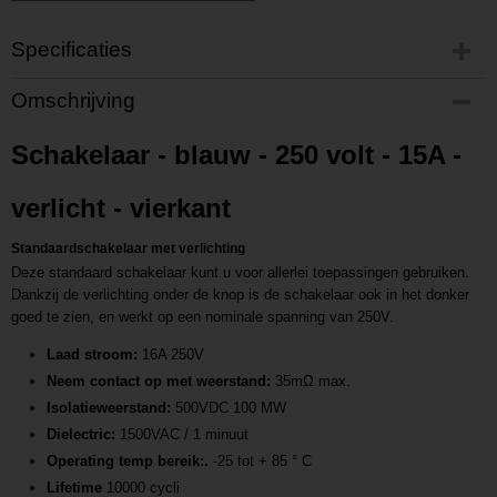
Specificaties
Productcode
Omschrijving
P202301201348
Productcode leverancier
Schakelaar - blauw - 250 volt - 15A -
L202301201348
verlicht - vierkant
Standaardschakelaar met verlichting
Deze standaard schakelaar kunt u voor allerlei toepassingen gebruiken.
Dankzij de verlichting onder de knop is de schakelaar ook in het donker
goed te zien, en werkt op een nominale spanning van 250V.
Laad stroom:
16A 250V
Neem contact op met weerstand:
35mΩ max.
Isolatieweerstand:
500VDC 100 MW
Dielectric:
1500VAC / 1 minuut
Operating temp bereik:.
-25 tot + 85 ° C
Lifetime
10000 cycli