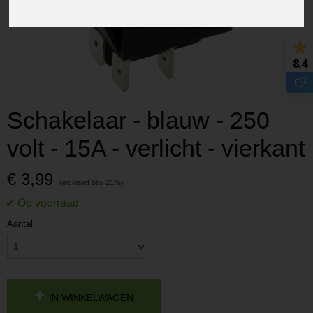
8.4
Schakelaar - blauw - 250
volt - 15A - verlicht - vierkant
€ 3,99
Aantal
IN WINKELWAGEN