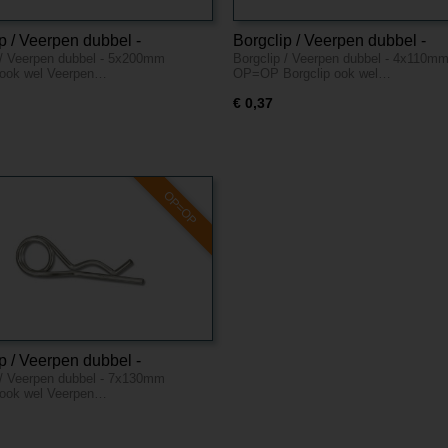
p / Veerpen dubbel -
Borgclip / Veerpen dubbel -
 / Veerpen dubbel - 5x200mm
Borgclip / Veerpen dubbel - 4x110mm
mm - OP=OP
4x110mm - OP=OP
 ook wel Veerpen…
OP=OP Borgclip ook wel…
€ 0,37
OP=OP
p / Veerpen dubbel -
 / Veerpen dubbel - 7x130mm
mm - OP=OP
 ook wel Veerpen…