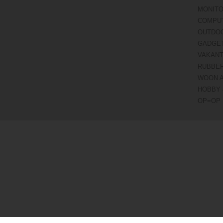
MONITO
COMPU
OUTDO
GADGE
VAKANT
RUBBE
WOON 
HOBBY 
OP=OP