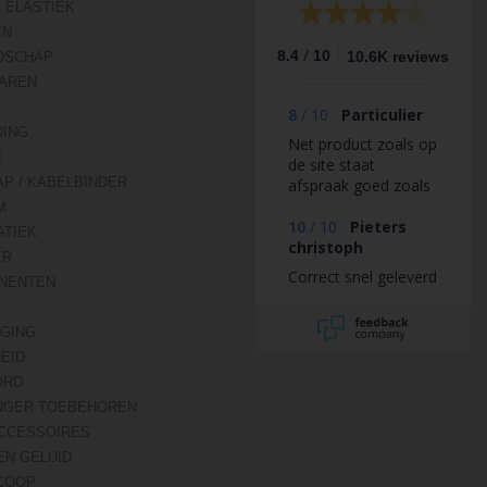
 ELASTIEK
EN
/
8.4
10
10.6K reviews
DSCHAP
AREN
8
/
10
Particulier
DING
Net product zoals op
N
de site staat
AP / KABELBINDER
afspraak goed zoals
afgesproken 👍
M
10
/
10
Pieters
TIEK
christoph
ER
Correct snel geleverd
NENTEN
IGING
HEID
ORD
NGER TOEBEHOREN
CCESSOIRES
EN GELUID
COOP