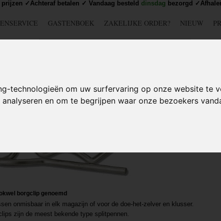
prijzen ✓Achteraf betalen ✓ Vandaag besteld
dinsdag
bezorgd ✓Afhalen
ENSERVICE
GASTENBOEK
ZAKELIJKE ORDER?
NIEUW
P
DSCHAP
IJZERWAREN
TUIN
BEDRADING
S
ng-technologieën om uw surfervaring op onze website te v
- BORGPEN
>
Borgclip / Veerpen - Dubbel
te analyseren en om te begrijpen waar onze bezoekers van
ookwel borgclip genoemd
sen onmisbaar in elk magazijn of voor de doe-het-zelver en klusser.
lips zijn de meest bekende type splitpennen.