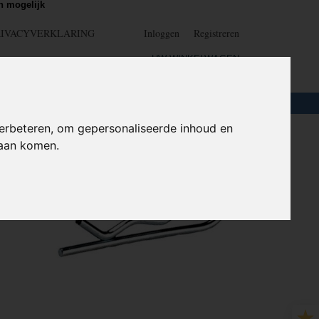
 mogelijk
RIVACYVERKLARING
Inloggen
Registreren
UW WINKELWAGEN
Geen producten
(0)
LOTEN
+
HOME
erbeteren, om gepersonaliseerde inhoud en
daan komen.