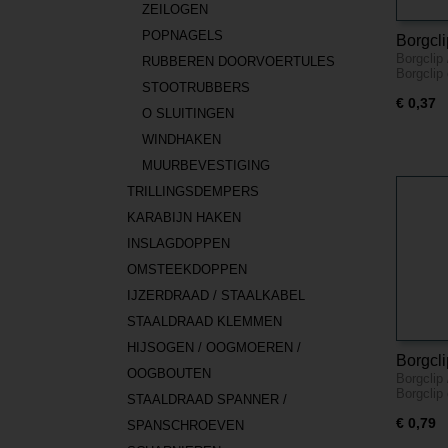
ZEILOGEN
POPNAGELS
Borgcli
Borgclip
5x200
RUBBEREN DOORVOERTULES
Borgclip
STOOTRUBBERS
€ 0,37
O SLUITINGEN
WINDHAKEN
MUURBEVESTIGING
TRILLINGSDEMPERS
KARABIJN HAKEN
INSLAGDOPPEN
OMSTEEKDOPPEN
IJZERDRAAD / STAALKABEL
STAALDRAAD KLEMMEN
HIJSOGEN / OOGMOEREN /
Borgcli
OOGBOUTEN
Borgclip
7x130
Borgclip
STAALDRAAD SPANNER /
€ 0,79
SPANSCHROEVEN