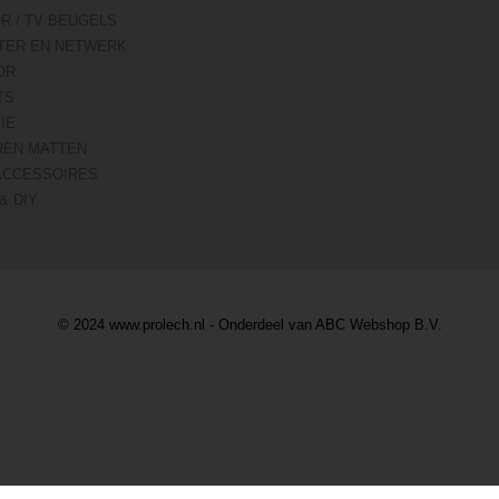
R / TV BEUGELS
TER EN NETWERK
OR
TS
IE
REN MATTEN
ACCESSOIRES
& DIY