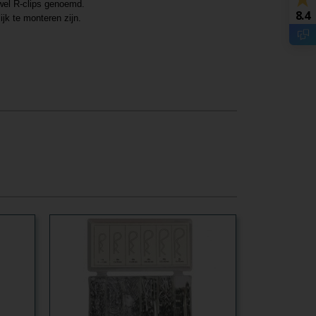
 wel R-clips genoemd.
8.4
jk te monteren zijn.