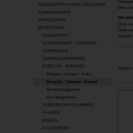
Vanwege 
INSLAGDOPPEN VOOR STELPOTEN
Deze uni
SLANGKLEMMEN
DIN 110
PIJPKLEMMEN
Onze vee
BEVESTIGING
Deze nor
ZUIGNAPPEN
Hierdoor 
SCHROEFKNOP - STERKNOP
VEERRINGEN
CARROSSERIERINGEN
BORGCLIP - BORGPEN
Sorteer
Borgclip / Veerpen - Enkel
Borgclip / Veerpen - Dubbel
Rechte borgpennen
Buis borgpennen
GEREEDSCHAPSKLEMMEN
S HAKEN
RINGEN
D SLUITINGEN