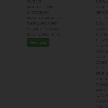
CONTACT
TOUW &
KLANTENSERVICE
SLANG
GASTENBOEK
GEREE
PRIVACYVERKLARING
IJZERW
ZAKELIJKE ORDER?
TUIN
COOKIE VERKLARING
BEDRA
PRIVACYVERKLARING
SLOTE
TIE WR
Herroeping
STROO
PNEUMA
SOLDE
COMPO
MEET
BEVEIL
VEILIG
PARAC
AANHA
AUTO A
BEELD 
ENDOS