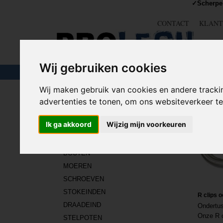
✓Scherpe 
CONTACT
KLANT
Wij gebruiken cookies
TOUW & ELASTIEK
SLANGEN
GEREE
Wij maken gebruik van cookies en andere tracki
Home
>
IJZERWAREN
>
BEVESTIGING
>
BORGCLIP 
advertenties te tonen, om ons websiteverkeer 
Ik ga akkoord
Wijzig mijn voorkeuren
IJZERWAREN
BOUTEN
MOEREN
SCHROEVEN
STOKEINDEN
R clips 
DRAADEIND
Ondertus
Onze R c
STELPOTEN