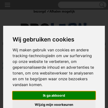
✓Scherpe prijzen ✓Achteraf betalen ✓ Vandaag besteld
dinsdag
bezorgd ✓Afhalen mogelijk
Wij gebruiken cookies
Inloggen
Registreren
UW WINKELWAGEN
Geen producten
(0)
Wij maken gebruik van cookies en andere
tracking-technologieën om uw surfervaring
op onze website te verbeteren, om
Home
>
IJZERWAREN
>
BEVESTIGING
>
BORGCLIP - BORGPEN
>
gepersonaliseerde inhoud en advertenties te
Rechte borgpennen
tonen, om ons websiteverkeer te analyseren
en om te begrijpen waar onze bezoekers
Sorteer op:
vandaan komen.
Ik ga akkoord
Wijzig mijn voorkeuren