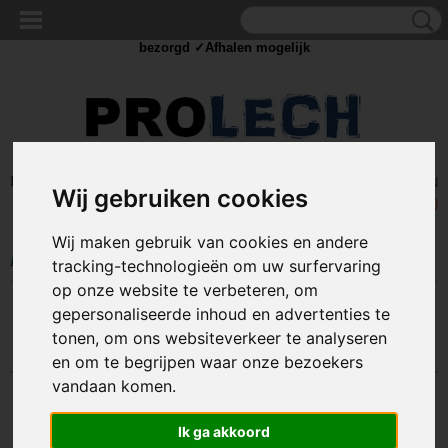
✓Scherpe prijzen ✓Achteraf betalen ✓ Vandaag besteld
dinsdag
bezorgd ✓Afhalen mogelijk
Inloggen
Registreren
UW WINKELWAGEN
Wij gebruiken cookies
Geen producten
(0)
Wij maken gebruik van cookies en andere
Home
>
IJZERWAREN
>
BEVESTIGING
>
POPNAGELS
tracking-technologieën om uw surfervaring
op onze website te verbeteren, om
gepersonaliseerde inhoud en advertenties te
Sorteer op:
tonen, om ons websiteverkeer te analyseren
en om te begrijpen waar onze bezoekers
vandaan komen.
Ik ga akkoord