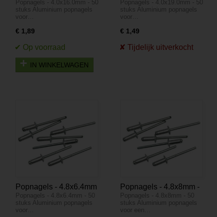
Popnagels - 4.0x16.0mm - 50
Popnagels - 4.0x19.0mm - 50
4.0x16.0mm - 50 stuks
4.0x19.0mm - 50 stuks
stuks Aluminium popnagels
stuks Aluminium popnagels
voor…
voor…
€ 1,89
€ 1,49
IN WINKELWAGEN
Popnagels - 4.8x6.4mm
Popnagels - 4.8x8mm -
Popnagels - 4.8x6.4mm - 50
Popnagels - 4.8x8mm - 50
- 50 stuks
50 stuks
stuks Aluminium popnagels
stuks Aluminium popnagels
voor…
voor een…