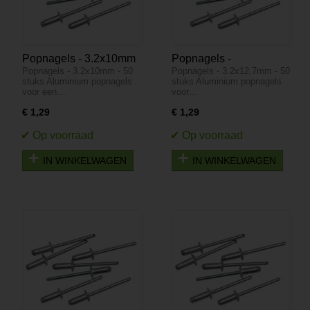
Popnagels - 3.2x10mm
Popnagels -
Popnagels - 3.2x10mm - 50
Popnagels - 3.2x12.7mm - 50
- 50 stuks
3.2x12.7mm - 50 stuks
stuks Aluminium popnagels
stuks Aluminium popnagels
voor een…
voor…
€ 1,29
€ 1,29
IN WINKELWAGEN
IN WINKELWAGEN