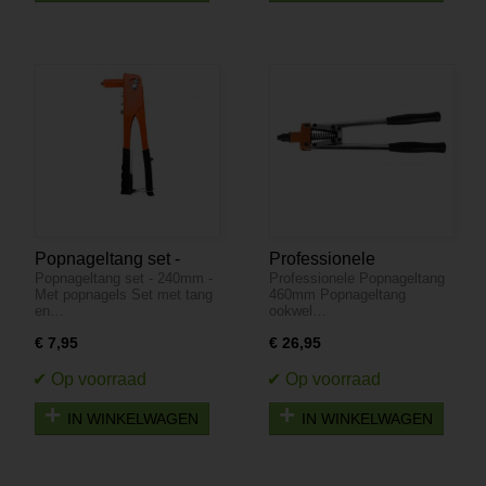
Popnageltang set -
Professionele
Popnageltang set - 240mm -
Professionele Popnageltang
240mm - Met popnagels
Popnageltang 460mm
Met popnagels Set met tang
460mm Popnageltang
en…
ookwel…
€ 7,95
€ 26,95
IN WINKELWAGEN
IN WINKELWAGEN