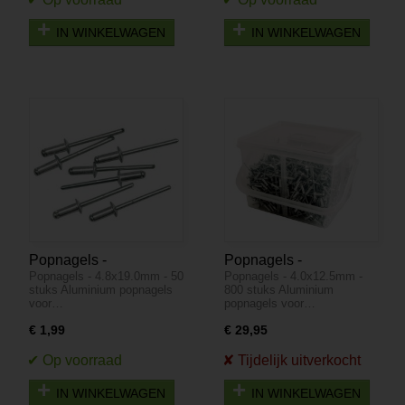
IN WINKELWAGEN
IN WINKELWAGEN
Popnagels -
Popnagels -
Popnagels - 4.8x19.0mm - 50
Popnagels - 4.0x12.5mm -
4.8x19.0mm - 50 stuks
4.0x12.5mm - 800 stuks
stuks Aluminium popnagels
800 stuks Aluminium
voor…
popnagels voor…
€ 1,99
€ 29,95
IN WINKELWAGEN
IN WINKELWAGEN