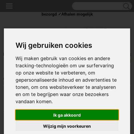
✓Scherpe prijzen ✓Achteraf betalen ✓ Vandaag besteld
zaterdag
bezorgd ✓Afhalen mogelijk
Wij gebruiken cookies
Inloggen
Registreren
UW WINKELWAGEN
Wij maken gebruik van cookies en andere
Geen producten
(0)
tracking-technologieën om uw surfervaring
op onze website te verbeteren, om
Home
>
IJZERWAREN
>
KARABIJN HAKEN
>
Karabijnhaak - Twistlock
gepersonaliseerde inhoud en advertenties te
tonen, om ons websiteverkeer te analyseren
en om te begrijpen waar onze bezoekers
Sorteer op:
vandaan komen.
Ik ga akkoord
Wijzig mijn voorkeuren