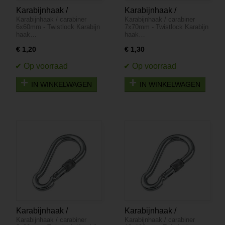
Karabijnhaak /
Karabijnhaak /
Karabijnhaak / carabiner
Karabijnhaak / carabiner
carabiner 6x60mm -
carabiner 7x70mm -
6x60mm - Twistlock Karabijn
7x70mm - Twistlock Karabijn
Twistlock
Twistlock
haak…
haak…
€ 1,20
€ 1,30
IN WINKELWAGEN
IN WINKELWAGEN
Karabijnhaak /
Karabijnhaak /
Karabijnhaak / carabiner
Karabijnhaak / carabiner
carabiner 8x80mm -
carabiner 10x100mm -