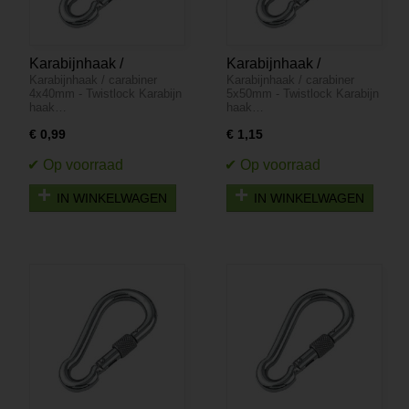
Karabijnhaak /
Karabijnhaak /
Karabijnhaak / carabiner
Karabijnhaak / carabiner
carabiner 4x40mm -
carabiner 5x50mm -
4x40mm - Twistlock Karabijn
5x50mm - Twistlock Karabijn
Twistlock
Twistlock
haak…
haak…
€ 0,99
€ 1,15
IN WINKELWAGEN
IN WINKELWAGEN